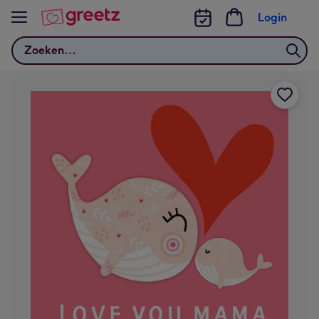
Bekijk meer
Login
Zoeken