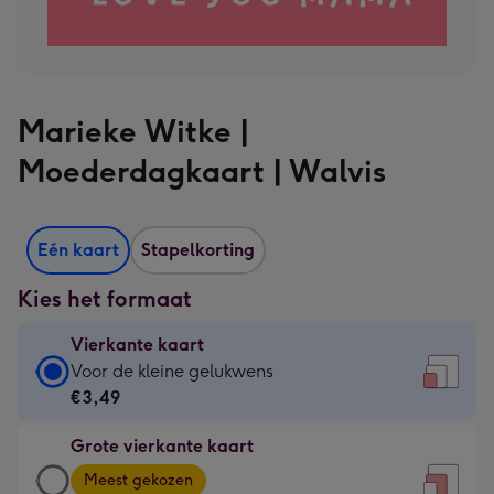
Marieke Witke |
Moederdagkaart | Walvis
Eén kaart
Stapelkorting
Kies het formaat
Vierkante kaart
Vierkante
Voor de kleine gelukwens
kaart
€3,49
-
Grote vierkante kaart
€3,49
Grote
-
Meest gekozen