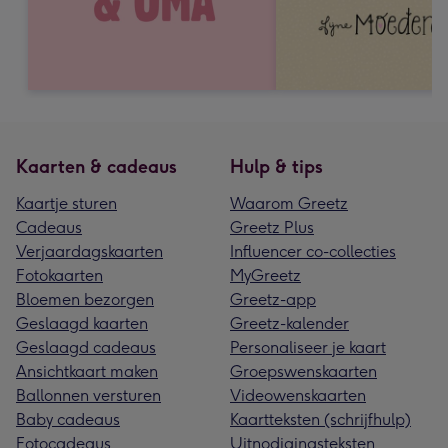
Kaarten & cadeaus
Hulp & tips
Kaartje sturen
Waarom Greetz
Cadeaus
Greetz Plus
Verjaardagskaarten
Influencer co-collecties
Fotokaarten
MyGreetz
Bloemen bezorgen
Greetz-app
Geslaagd kaarten
Greetz-kalender
Geslaagd cadeaus
Personaliseer je kaart
Ansichtkaart maken
Groepswenskaarten
Ballonnen versturen
Videowenskaarten
Baby cadeaus
Kaartteksten (schrijfhulp)
Fotocadeaus
Uitnodigingsteksten