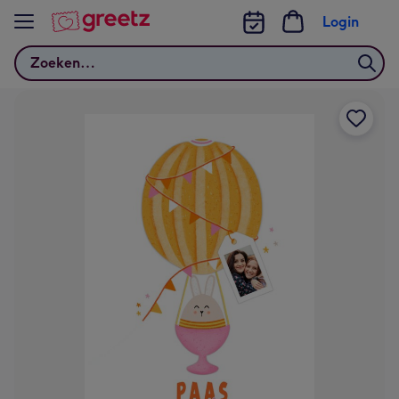
Bekijk meer
Login
Zoeken