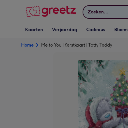
Bekijk meer
Zoeken
Vervolgkeuzelijst
Vervolgkeuzelijst
Vervolgkeuzelijst
Vervolgkeuz
Kaarten
Verjaardag
Cadeaus
Bloem
Kaarten openen
Verjaardag openen
Cadeaus openen
Bloemen o
Home
Me to You | Kerstkaart | Tatty Teddy