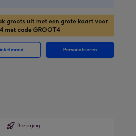
ak groots uit met een grote kaart voor
 4 met code GROOT4
winkelmand
Personaliseren
sions:
Bezorging