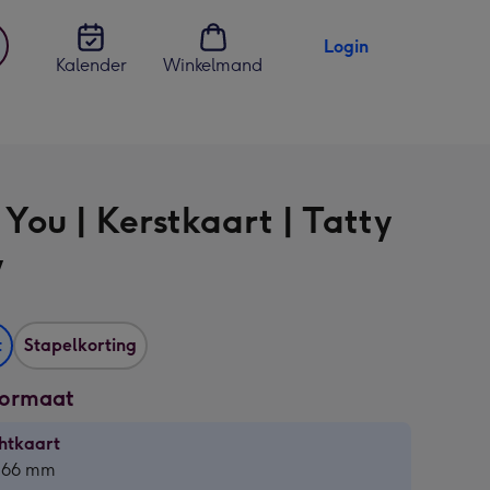
Login
Kalender
Winkelmand
jst
en
You | Kerstkaart | Tatty
y
t
Stapelkorting
formaat
htkaart
htkaart
 166 mm