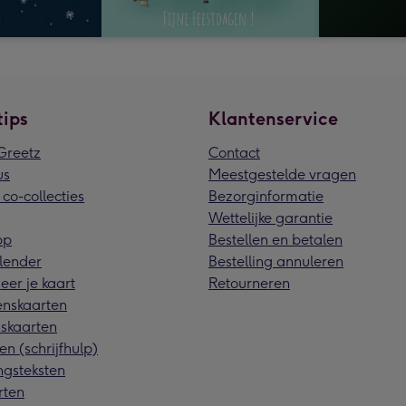
tips
Klantenservice
reetz
Contact
us
Meestgestelde vragen
 co-collecties
Bezorginformatie
Wettelijke garantie
pp
Bestellen en betalen
lender
Bestelling annuleren
eer je kaart
Retourneren
nskaarten
skaarten
en (schrijfhulp)
ngsteksten
rten