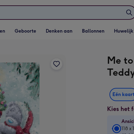
elijst
Vervolgkeuzelijst
Vervolgkeuzelijst
Vervolgkeuzelijst
Vervolgkeuzeli
en
Geboorte
Denken aan
Ballonnen
Huwelijk
penen
Geboorte openen
Denken aan openen
Ballonnen openen
Huwelijk open
Me to 
Tedd
Eén kaar
Kies het 
Ansic
Ansic
118 x