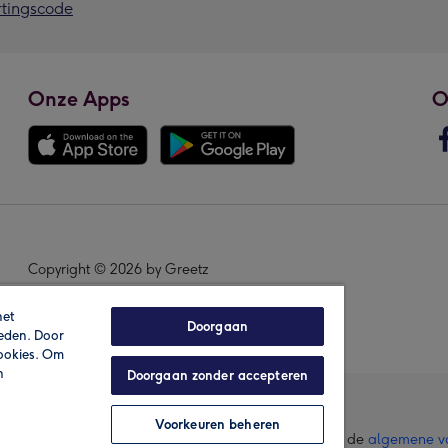
rtingscode
Onze Apps
O
Copyright © 2026 by Greetz
het
Doorgaan
ieden. Door
cookies. Om
n
Doorgaan zonder accepteren
Voorkeuren beheren
lle prijzen zijn inclusief btw en andere heffingen. Lees de
algemene v