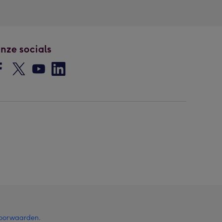
nze socials
oorwaarden
.