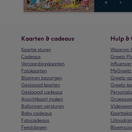
Kaarten & cadeaus
Hulp & 
Kaartje sturen
Waarom G
Cadeaus
Greetz Pl
Verjaardagskaarten
Influencer
Fotokaarten
MyGreetz
Bloemen bezorgen
Greetz-a
Geslaagd kaarten
Greetz-ka
Geslaagd cadeaus
Personalis
Ansichtkaart maken
Groepswe
Ballonnen versturen
Videowen
Baby cadeaus
Kaarttekst
Fotocadeaus
Uitnodigi
Feestdagen
Bloemsoo