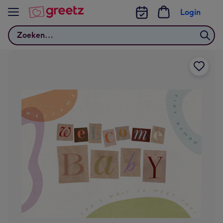
Bekijk meer
Login
Zoeken