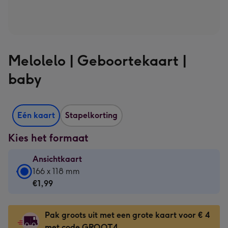
Melolelo | Geboortekaart |
baby
Eén kaart
Stapelkorting
Kies het formaat
Ansichtkaart
Ansichtkaart
166 x 118 mm
-
€1,99
€1,99
-
Pak groots uit met een grote kaart voor € 4
166
met code GROOT4