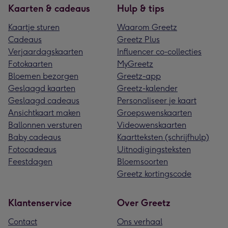
Kaarten & cadeaus
Hulp & tips
Kaartje sturen
Waarom Greetz
Cadeaus
Greetz Plus
Verjaardagskaarten
Influencer co-collecties
Fotokaarten
MyGreetz
Bloemen bezorgen
Greetz-app
Geslaagd kaarten
Greetz-kalender
Geslaagd cadeaus
Personaliseer je kaart
Ansichtkaart maken
Groepswenskaarten
Ballonnen versturen
Videowenskaarten
Baby cadeaus
Kaartteksten (schrijfhulp)
Fotocadeaus
Uitnodigingsteksten
Feestdagen
Bloemsoorten
Greetz kortingscode
Klantenservice
Over Greetz
Contact
Ons verhaal