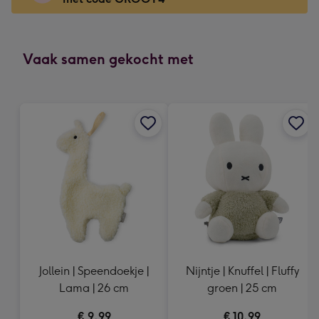
x
118
mm
-
Vaak samen gekocht met
Dimensions:
166
x
118
mm
Jollein | Speendoekje |
Nijntje | Knuffel | Fluffy
Lama | 26 cm
groen | 25 cm
€ 9,99
€ 10,99