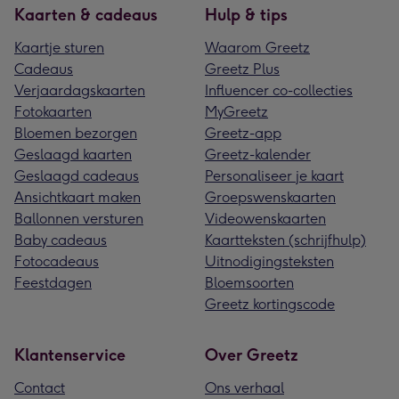
Kaarten & cadeaus
Hulp & tips
Kaartje sturen
Waarom Greetz
Cadeaus
Greetz Plus
Verjaardagskaarten
Influencer co-collecties
Fotokaarten
MyGreetz
Bloemen bezorgen
Greetz-app
Geslaagd kaarten
Greetz-kalender
Geslaagd cadeaus
Personaliseer je kaart
Ansichtkaart maken
Groepswenskaarten
Ballonnen versturen
Videowenskaarten
Baby cadeaus
Kaartteksten (schrijfhulp)
Fotocadeaus
Uitnodigingsteksten
Feestdagen
Bloemsoorten
Greetz kortingscode
Klantenservice
Over Greetz
Contact
Ons verhaal