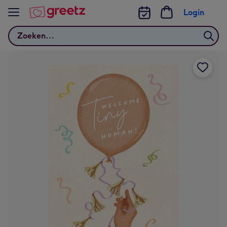
Bekijk meer
Login
Zoeken