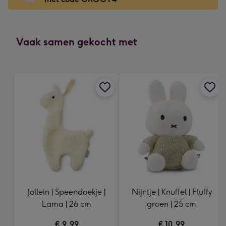
x
166
mm
-
Vaak samen gekocht met
Dimensions:
118
x
166
mm
Jollein | Speendoekje |
Nijntje | Knuffel | Fluffy
Lama | 26 cm
groen | 25 cm
€ 9,99
€ 10,99