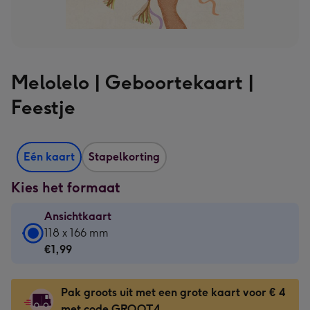
Melolelo | Geboortekaart |
Feestje
Eén kaart
Stapelkorting
Kies het formaat
Ansichtkaart
Ansichtkaart
118 x 166 mm
-
€1,99
€1,99
-
Pak groots uit met een grote kaart voor € 4
118
met code GROOT4