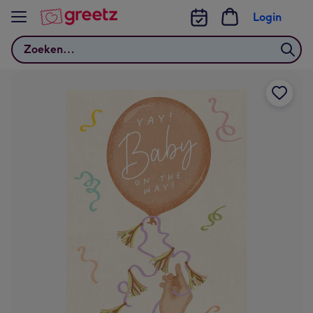
Bekijk meer
Login
Zoeken