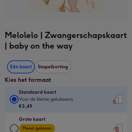
Melolelo | Zwangerschapskaart
| baby on the way
Eén kaart
Stapelkorting
Kies het formaat
Standaard kaart
Standaard
Voor de kleine gelukwens
kaart
€3,49
-
Grote kaart
€3,49
Grote
-
Meest gekozen