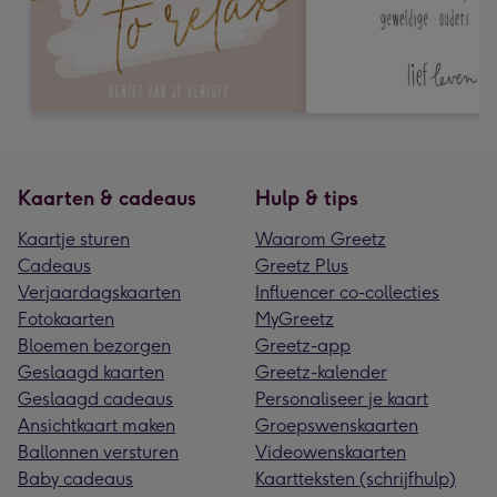
Kaarten & cadeaus
Hulp & tips
Kaartje sturen
Waarom Greetz
Cadeaus
Greetz Plus
Verjaardagskaarten
Influencer co-collecties
Fotokaarten
MyGreetz
Bloemen bezorgen
Greetz-app
Geslaagd kaarten
Greetz-kalender
Geslaagd cadeaus
Personaliseer je kaart
Ansichtkaart maken
Groepswenskaarten
Ballonnen versturen
Videowenskaarten
Baby cadeaus
Kaartteksten (schrijfhulp)