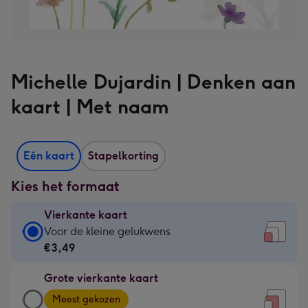
Michelle Dujardin | Denken aan
kaart | Met naam
Eén kaart
Stapelkorting
Kies het formaat
Vierkante kaart
Vierkante
Voor de kleine gelukwens
kaart
€3,49
-
Grote vierkante kaart
€3,49
Grote
-
Meest gekozen