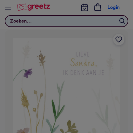
Bekijk meer
Login
Zoeken