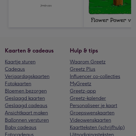
Kaarten & cadeaus
Hulp & tips
Kaartje sturen
Waarom Greetz
Cadeaus
Greetz Plus
Verjaardagskaarten
Influencer co-collecties
Fotokaarten
MyGreetz
Bloemen bezorgen
Greetz-app
Geslaagd kaarten
Greetz-kalender
Geslaagd cadeaus
Personaliseer je kaart
Ansichtkaart maken
Groepswenskaarten
Ballonnen versturen
Videowenskaarten
Baby cadeaus
Kaartteksten (schrijfhulp)
Fotocadeaus
Uitnodigingsteksten