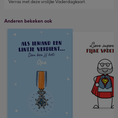
Verras met deze vrolijke Vaderdagkaart.
240
mm
Anderen bekeken ook