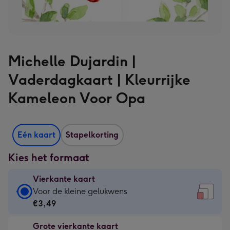
Michelle Dujardin |
Vaderdagkaart | Kleurrijke
Kameleon Voor Opa
Eén kaart
Stapelkorting
Kies het formaat
Vierkante kaart
Vierkante
Voor de kleine gelukwens
kaart
€3,49
-
Grote vierkante kaart
€3,49