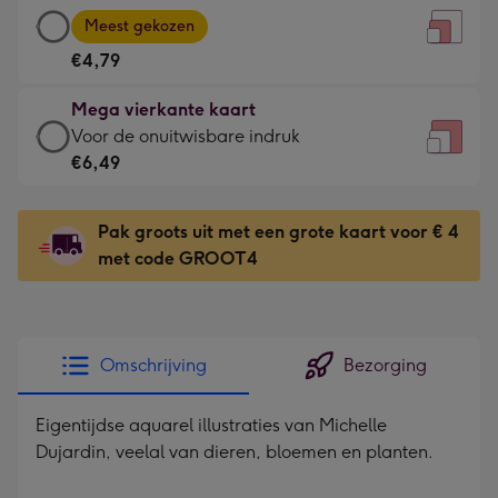
Grote
-
Meest gekozen
vierkante
Voor
€4,79
kaart
de
-
kleine
Mega vierkante kaart
€4,79
gelukwens
Mega
Voor de onuitwisbare indruk
-
-
vierkante
€6,49
Meest
Dimensions:
kaart
gekozen
130
-
-
Pak groots uit met een grote kaart voor € 4
x
€6,49
Dimensions:
met code GROOT4
130
-
167
mm
Voor
x
de
167
onuitwisbare
mm
Omschrijving
Bezorging
indruk
-
Eigentijdse aquarel illustraties van Michelle
Dimensions:
Dujardin, veelal van dieren, bloemen en planten.
240
x