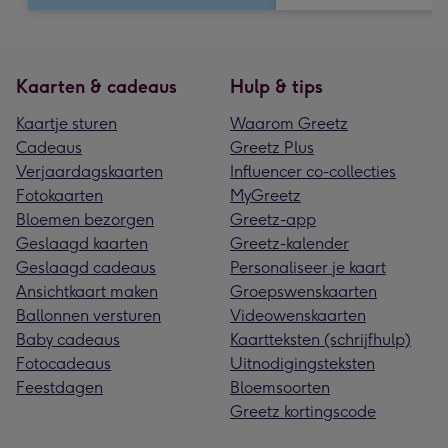
Kaarten & cadeaus
Hulp & tips
Kaartje sturen
Waarom Greetz
Cadeaus
Greetz Plus
Verjaardagskaarten
Influencer co-collecties
Fotokaarten
MyGreetz
Bloemen bezorgen
Greetz-app
Geslaagd kaarten
Greetz-kalender
Geslaagd cadeaus
Personaliseer je kaart
Ansichtkaart maken
Groepswenskaarten
Ballonnen versturen
Videowenskaarten
Baby cadeaus
Kaartteksten (schrijfhulp)
Fotocadeaus
Uitnodigingsteksten
Feestdagen
Bloemsoorten
Greetz kortingscode