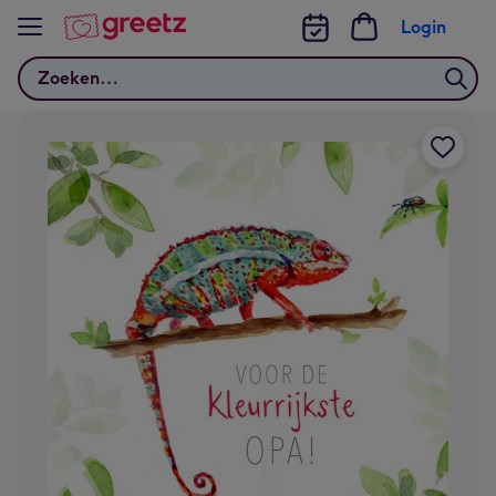
Bekijk meer
Login
Zoeken