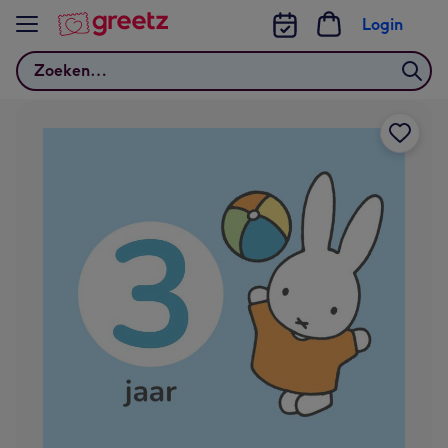
Bekijk meer
Login
Zoeken