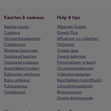
Kaarten & cadeaus
Hulp & tips
Kaartje sturen
Waarom Greetz
Cadeaus
Greetz Plus
Verjaardagskaarten
Influencer co-collecties
Fotokaarten
MyGreetz
Bloemen bezorgen
Greetz-app
Geslaagd kaarten
Greetz-kalender
Geslaagd cadeaus
Personaliseer je kaart
Ansichtkaart maken
Groepswenskaarten
Ballonnen versturen
Videowenskaarten
Baby cadeaus
Kaartteksten (schrijfhulp)
Fotocadeaus
Uitnodigingsteksten
Feestdagen
Bloemsoorten
Greetz kortingscode