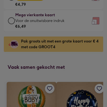
vierkante
Voor
€4,79
kaart
de
-
kleine
Mega vierkante kaart
€4,79
gelukwens
Mega
Voor de onuitwisbare indruk
-
-
vierkante
€6,49
Meest
Dimensions:
kaart
gekozen
130
-
-
Pak groots uit met een grote kaart voor € 4
x
€6,49
Dimensions:
met code GROOT4
130
-
167
mm
Voor
x
de
167
onuitwisbare
Vaak samen gekocht met
mm
indruk
-
Dimensions:
240
x
240
mm