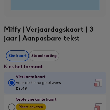
Miffy | Verjaardagskaart | 3
jaar | Aanpasbare tekst
Eén kaart
Stapelkorting
Kies het formaat
Vierkante kaart
Vierkante
Voor de kleine gelukwens
kaart
€3,49
-
Grote vierkante kaart
€3,49
Grote
-
Meest gekozen