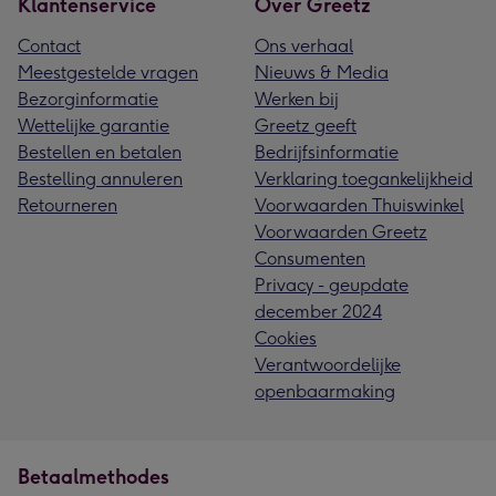
Klantenservice
Over Greetz
Contact
Ons verhaal
Meestgestelde vragen
Nieuws & Media
Bezorginformatie
Werken bij
Wettelijke garantie
Greetz geeft
Bestellen en betalen
Bedrijfsinformatie
Bestelling annuleren
Verklaring toegankelijkheid
Retourneren
Voorwaarden Thuiswinkel
Voorwaarden Greetz
Consumenten
Privacy - geupdate
december 2024
Cookies
Verantwoordelijke
openbaarmaking
Betaalmethodes