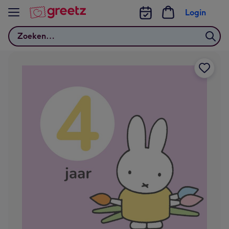
Bekijk meer
Login
Zoeken