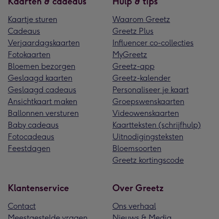
Kaarten & cadeaus
Hulp & tips
Kaartje sturen
Waarom Greetz
Cadeaus
Greetz Plus
Verjaardagskaarten
Influencer co-collecties
Fotokaarten
MyGreetz
Bloemen bezorgen
Greetz-app
Geslaagd kaarten
Greetz-kalender
Geslaagd cadeaus
Personaliseer je kaart
Ansichtkaart maken
Groepswenskaarten
Ballonnen versturen
Videowenskaarten
Baby cadeaus
Kaartteksten (schrijfhulp)
Fotocadeaus
Uitnodigingsteksten
Feestdagen
Bloemsoorten
Greetz kortingscode
Klantenservice
Over Greetz
Contact
Ons verhaal
Meestgestelde vragen
Nieuws & Media