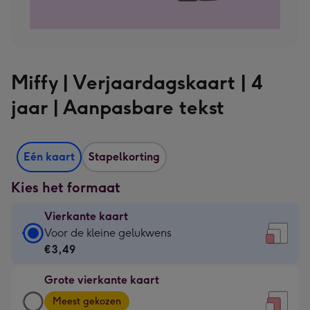
Miffy | Verjaardagskaart | 4
jaar | Aanpasbare tekst
Eén kaart
Stapelkorting
Kies het formaat
Vierkante kaart
Vierkante
Voor de kleine gelukwens
kaart
€3,49
-
Grote vierkante kaart
€3,49
Grote
-
Meest gekozen