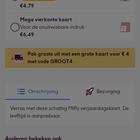
vierkante
Voor
€4,79
kaart
de
-
kleine
Mega vierkante kaart
€4,79
gelukwens
Mega
Voor de onuitwisbare indruk
-
-
vierkante
€6,49
Meest
Dimensions:
kaart
gekozen
130
-
-
Pak groots uit met een grote kaart voor € 4
x
€6,49
Dimensions:
met code GROOT4
130
-
167
mm
Voor
x
de
167
onuitwisbare
mm
Omschrijving
Bezorging
indruk
-
Verras met deze schattig Miffy verjaardagskaart. De
Dimensions:
leeftijd is aanpasbaar.
240
x
240
Anderen bekeken ook
mm