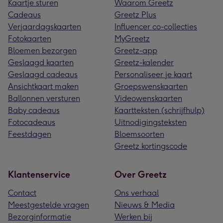
Kaartje sturen
Waarom Greetz
Cadeaus
Greetz Plus
Verjaardagskaarten
Influencer co-collecties
Fotokaarten
MyGreetz
Bloemen bezorgen
Greetz-app
Geslaagd kaarten
Greetz-kalender
Geslaagd cadeaus
Personaliseer je kaart
Ansichtkaart maken
Groepswenskaarten
Ballonnen versturen
Videowenskaarten
Baby cadeaus
Kaartteksten (schrijfhulp)
Fotocadeaus
Uitnodigingsteksten
Feestdagen
Bloemsoorten
Greetz kortingscode
Klantenservice
Over Greetz
Contact
Ons verhaal
Meestgestelde vragen
Nieuws & Media
Bezorginformatie
Werken bij