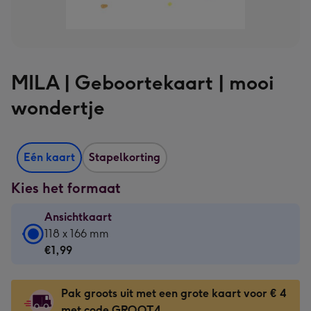
MILA | Geboortekaart | mooi
wondertje
Eén kaart
Stapelkorting
Kies het formaat
Ansichtkaart
Ansichtkaart
118 x 166 mm
-
€1,99
€1,99
-
Pak groots uit met een grote kaart voor € 4
118
met code GROOT4