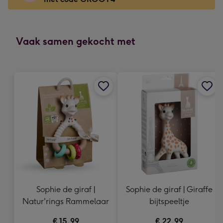
x
166
mm
-
Vaak samen gekocht met
Dimensions:
118
x
166
mm
Sophie de giraf |
Sophie de giraf | Giraffe
Natur'rings Rammelaar
bijtspeeltje
€ 15,99
€ 22,99