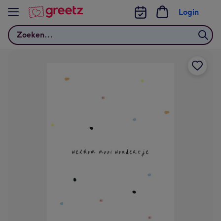
Bekijk meer
Login
Zoeken