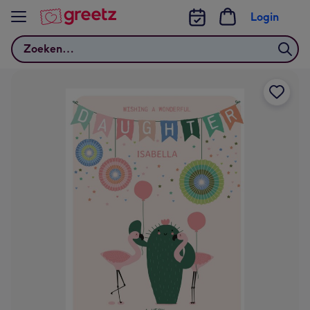
Bekijk meer
Login
Zoeken