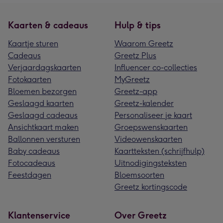
Kaarten & cadeaus
Hulp & tips
Kaartje sturen
Waarom Greetz
Cadeaus
Greetz Plus
Verjaardagskaarten
Influencer co-collecties
Fotokaarten
MyGreetz
Bloemen bezorgen
Greetz-app
Geslaagd kaarten
Greetz-kalender
Geslaagd cadeaus
Personaliseer je kaart
Ansichtkaart maken
Groepswenskaarten
Ballonnen versturen
Videowenskaarten
Baby cadeaus
Kaartteksten (schrijfhulp)
Fotocadeaus
Uitnodigingsteksten
Feestdagen
Bloemsoorten
Greetz kortingscode
Klantenservice
Over Greetz