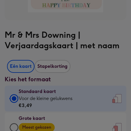
Mr & Mrs Downing |
Verjaardagskaart | met naam
Eén kaart
Stapelkorting
Kies het formaat
Standaard kaart
Standaard
Voor de kleine gelukwens
kaart
€3,49
-
Grote kaart
€3,49
Grote
-
Meest gekozen