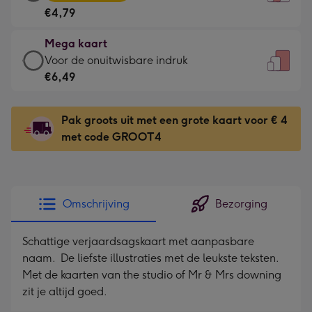
kaart
Voor
€4,79
-
de
€4,79
kleine
Mega kaart
-
gelukwens
Mega
Voor de onuitwisbare indruk
Meest
-
kaart
€6,49
gekozen
Dimensions:
-
-
120
€6,49
Dimensions:
Pak groots uit met een grote kaart voor € 4
x
-
167
met code GROOT4
160
Voor
x
mm
de
231
onuitwisbare
mm
indruk
Omschrijving
Bezorging
-
Dimensions:
Schattige verjaardsagskaart met aanpasbare
241
naam. De liefste illustraties met de leukste teksten.
x
Met de kaarten van the studio of Mr & Mrs downing
333
zit je altijd goed.
mm