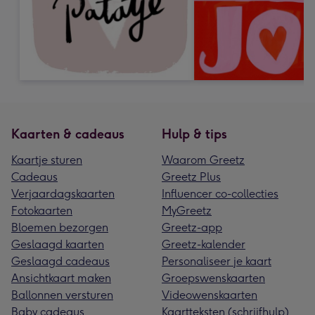
Kaarten & cadeaus
Hulp & tips
Kaartje sturen
Waarom Greetz
Cadeaus
Greetz Plus
Verjaardagskaarten
Influencer co-collecties
Fotokaarten
MyGreetz
Bloemen bezorgen
Greetz-app
Geslaagd kaarten
Greetz-kalender
Geslaagd cadeaus
Personaliseer je kaart
Ansichtkaart maken
Groepswenskaarten
Ballonnen versturen
Videowenskaarten
Baby cadeaus
Kaartteksten (schrijfhulp)