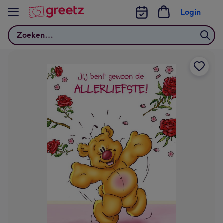
Bekijk meer
Login
Zoeken