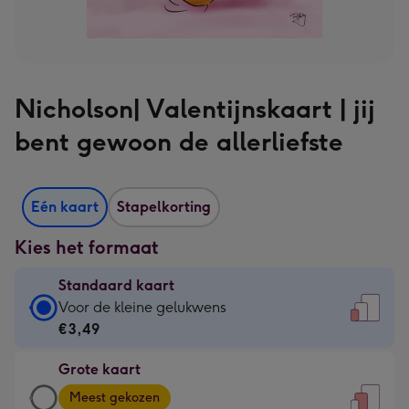
Nicholson| Valentijnskaart | jij
bent gewoon de allerliefste
Eén kaart
Stapelkorting
Kies het formaat
Standaard kaart
Standaard
Voor de kleine gelukwens
kaart
€3,49
-
Grote kaart
€3,49
Grote
-
Meest gekozen