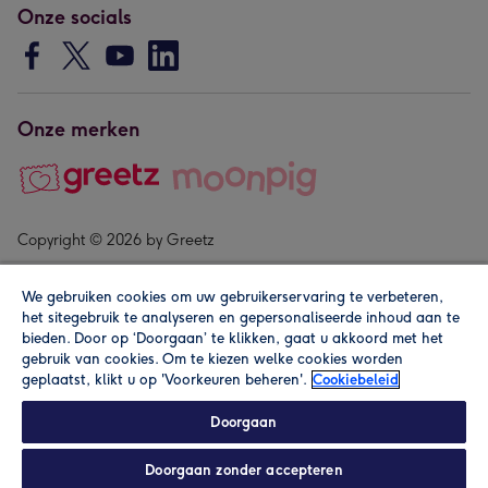
Onze socials
Onze merken
Copyright © 2026 by Greetz
We gebruiken cookies om uw gebruikerservaring te verbeteren,
het sitegebruik te analyseren en gepersonaliseerde inhoud aan te
bieden. Door op ‘Doorgaan’ te klikken, gaat u akkoord met het
gebruik van cookies. Om te kiezen welke cookies worden
geplaatst, klikt u op 'Voorkeuren beheren'.
Cookiebeleid
Alle prijzen zijn inclusief btw en andere heffingen. Lees de
algemene voorwaarden
.
Doorgaan
Doorgaan zonder accepteren