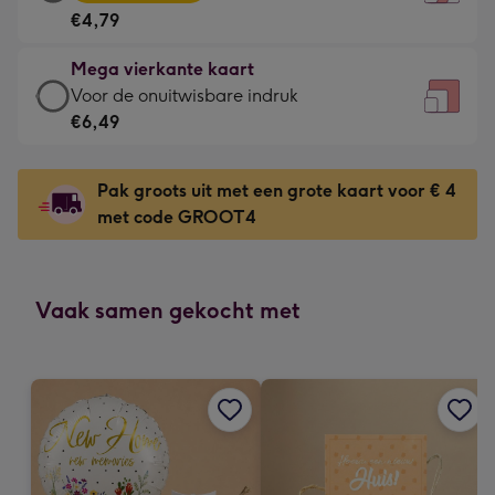
vierkante
Voor
€4,79
kaart
de
-
kleine
Mega vierkante kaart
€4,79
gelukwens
Mega
Voor de onuitwisbare indruk
-
-
vierkante
€6,49
Meest
Dimensions:
kaart
gekozen
130
-
-
Pak groots uit met een grote kaart voor € 4
x
€6,49
Dimensions:
met code GROOT4
130
-
167
mm
Voor
x
de
167
onuitwisbare
Vaak samen gekocht met
mm
indruk
-
Dimensions:
240
x
240
mm