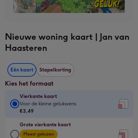
Nieuwe woning kaart | Jan van
Haasteren
Eén kaart
Stapelkorting
Kies het formaat
Vierkante kaart
Vierkante
Voor de kleine gelukwens
kaart
€3,49
-
Grote vierkante kaart
€3,49
Grote
-
Meest gekozen