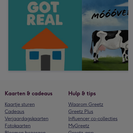
Kaarten & cadeaus
Hulp & tips
Kaartje sturen
Waarom Greetz
Cadeaus
Greetz Plus
Verjaardagskaarten
Influencer co-collecties
Fotokaarten
MyGreetz
Bloemen bezorgen
Greetz-app