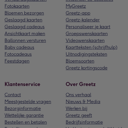
Fotokaarten
MyGreetz
Bloemen bezorgen
Greetz-app
Geslaagd kaarten
Greetz-kalender
Geslaagd cadeaus
Personaliseer je kaart
Ansichtkaart maken
Groepswenskaarten
Ballonnen versturen
Videowenskaarten
Baby cadeaus
Kaartteksten (schrijfhulp)
Fotocadeaus
Uitnodigingsteksten
Feestdagen
Bloemsoorten
Greetz kortingscode
Klantenservice
Over Greetz
Contact
Ons verhaal
Meestgestelde vragen
Nieuws & Media
Bezorginformatie
Werken bij
Wettelijke garantie
Greetz geeft
Bestellen en betalen
Bedrijfsinformatie