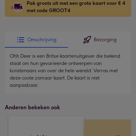
Pak groots uit met een grote kaart voor € 4
118
met code GROOT4
x
166
mm
-
Omschrijving
Bezorging
Dimensions:
118
Ohh Deer is een Britse kaartenuitgever die bekend
x
staat om hun gevarieerde ontwerpen van
166
kunstenaars van over de hele wereld. Verras met
mm
deze coole zomaar kaart. De kaart is niet
aanpasbaar.
Anderen bekeken ook