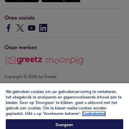
Onze socials
Onze merken
Copyright © 2026 by Greetz
We gebruiken cookies om uw gebruikerservaring te verbeteren,
het sitegebruik te analyseren en gepersonaliseerde inhoud aan te
bieden. Door op ‘Doorgaan’ te klikken, gaat u akkoord met het
gebruik van cookies. Om te kiezen welke cookies worden
geplaatst, klikt u op 'Voorkeuren beheren'.
Cookiebeleid
Alle prijzen zijn inclusief btw en andere heffingen. Lees de
algemene voorwaarden
.
Doorgaan