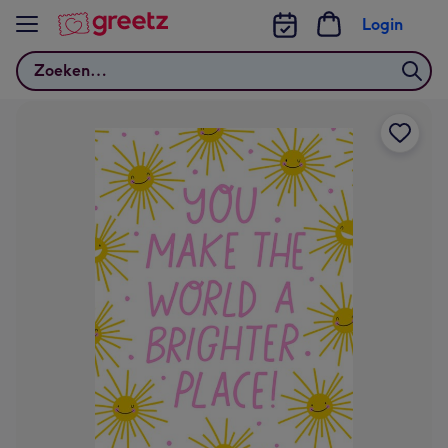
Bekijk meer
Login
Zoeken