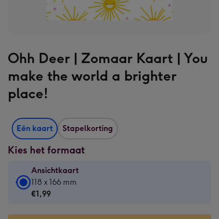
Ohh Deer | Zomaar Kaart | You
make the world a brighter
place!
Eén kaart
Stapelkorting
Kies het formaat
Ansichtkaart
Ansichtkaart
118 x 166 mm
-
€1,99
€1,99
-