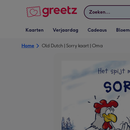
Bekijk meer
Zoeken
Vervolgkeuzelijst
Vervolgkeuzelijst
Vervolgkeuzelijst
Vervolgkeuz
Kaarten
Verjaardag
Cadeaus
Bloem
Kaarten openen
Verjaardag openen
Cadeaus openen
Bloemen o
Home
Old Dutch | Sorry kaart | Oma