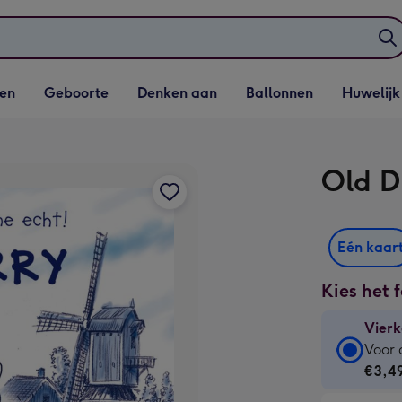
elijst
Vervolgkeuzelijst
Vervolgkeuzelijst
Vervolgkeuzelijst
Vervolgkeuzeli
en
Geboorte
Denken aan
Ballonnen
Huwelijk
penen
Geboorte openen
Denken aan openen
Ballonnen openen
Huwelijk open
Old D
Eén kaar
Kies het 
Vierk
Vierk
Voor 
kaart
€3,4
-