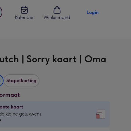
Login
Kalender
Winkelmand
jst
en
utch | Sorry kaart | Oma
t
Stapelkorting
formaat
ante kaart
ante
de kleine gelukwens
9