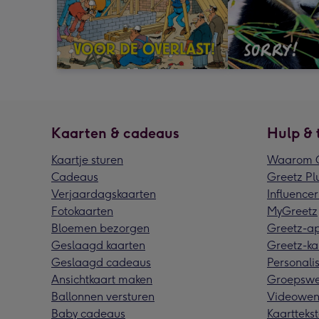
Kaarten & cadeaus
Hulp & 
Kaartje sturen
Waarom G
Cadeaus
Greetz Pl
Verjaardagskaarten
Influencer
Fotokaarten
MyGreetz
Bloemen bezorgen
Greetz-a
Geslaagd kaarten
Greetz-ka
Geslaagd cadeaus
Personalis
Ansichtkaart maken
Groepswe
Ballonnen versturen
Videowen
Baby cadeaus
Kaarttekst