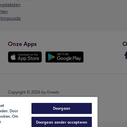
ngsteksten
rten
rtingscode
Onze Apps
O
Copyright © 2026 by Greetz
het
Doorgaan
ieden. Door
cookies. Om
n
Doorgaan zonder accepteren