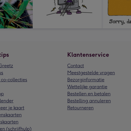
tips
Klantenservice
reetz
Contact
us
Meestgestelde vragen
 co-collecties
Bezorginformatie
Wettelijke garantie
pp
Bestellen en betalen
lender
Bestelling annuleren
eer je kaart
Retourneren
nskaarten
skaarten
en (schrijfhulp)