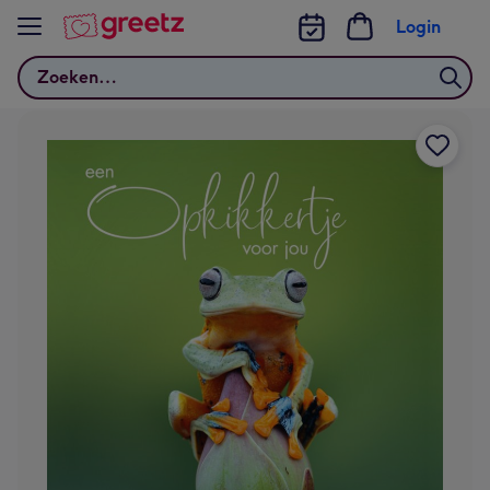
Bekijk meer
Login
Zoeken