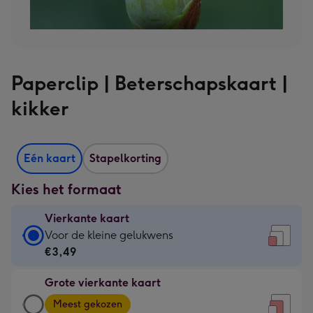
Paperclip | Beterschapskaart |
kikker
Eén kaart
Stapelkorting
Kies het formaat
Vierkante kaart
Vierkante
Voor de kleine gelukwens
kaart
€3,49
-
Grote vierkante kaart
€3,49
Grote
-
Meest gekozen