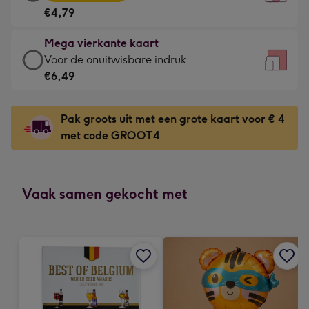
vierkante
Voor
€4,79
kaart
de
-
kleine
Mega vierkante kaart
€4,79
gelukwens
Mega
Voor de onuitwisbare indruk
-
-
vierkante
€6,49
Meest
Dimensions:
kaart
gekozen
130
-
-
Pak groots uit met een grote kaart voor € 4
x
€6,49
Dimensions:
met code GROOT4
130
-
167
mm
Voor
x
de
167
onuitwisbare
Vaak samen gekocht met
mm
indruk
-
Dimensions:
240
x
240
mm