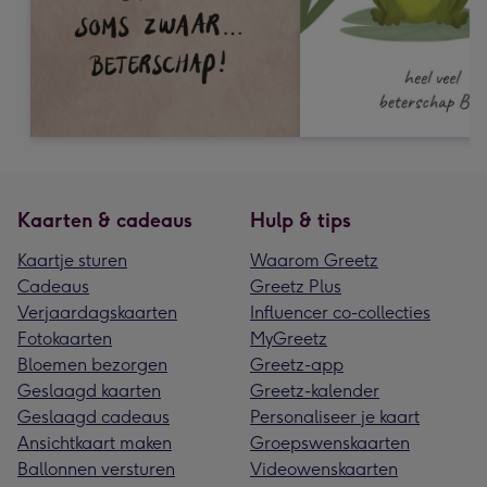
Kaarten & cadeaus
Hulp & tips
Kaartje sturen
Waarom Greetz
Cadeaus
Greetz Plus
Verjaardagskaarten
Influencer co-collecties
Fotokaarten
MyGreetz
Bloemen bezorgen
Greetz-app
Geslaagd kaarten
Greetz-kalender
Geslaagd cadeaus
Personaliseer je kaart
Ansichtkaart maken
Groepswenskaarten
Ballonnen versturen
Videowenskaarten