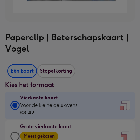
Paperclip | Beterschapskaart |
Vogel
Eén kaart
Stapelkorting
Kies het formaat
Vierkante kaart
Vierkante
Voor de kleine gelukwens
kaart
€3,49
-
Grote vierkante kaart
€3,49
Grote
-
Meest gekozen