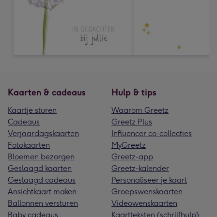
Kaarten & cadeaus
Hulp & tips
Kaartje sturen
Waarom Greetz
Cadeaus
Greetz Plus
Verjaardagskaarten
Influencer co-collecties
Fotokaarten
MyGreetz
Bloemen bezorgen
Greetz-app
Geslaagd kaarten
Greetz-kalender
Geslaagd cadeaus
Personaliseer je kaart
Ansichtkaart maken
Groepswenskaarten
Ballonnen versturen
Videowenskaarten
Baby cadeaus
Kaartteksten (schrijfhulp)