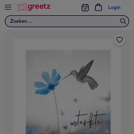
Bekijk meer
Login
Zoeken