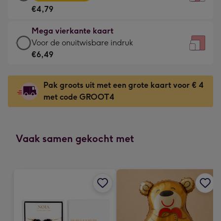
vierkante
Voor
€4,79
kaart
de
-
kleine
Mega vierkante kaart
€4,79
gelukwens
Mega
Voor de onuitwisbare indruk
-
-
vierkante
€6,49
Meest
Dimensions:
kaart
gekozen
130
-
-
Pak groots uit met een grote kaart voor € 4
x
€6,49
Dimensions:
met code GROOT4
130
-
167
mm
Voor
x
de
167
onuitwisbare
Vaak samen gekocht met
mm
indruk
-
Dimensions:
240
x
240
mm