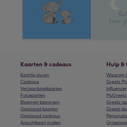
Kaarten & cadeaus
Hulp & 
Kaartje sturen
Waarom G
Cadeaus
Greetz Pl
Verjaardagskaarten
Influencer
Fotokaarten
MyGreetz
Bloemen bezorgen
Greetz-a
Geslaagd kaarten
Greetz-ka
Geslaagd cadeaus
Personalis
Ansichtkaart maken
Groepswe