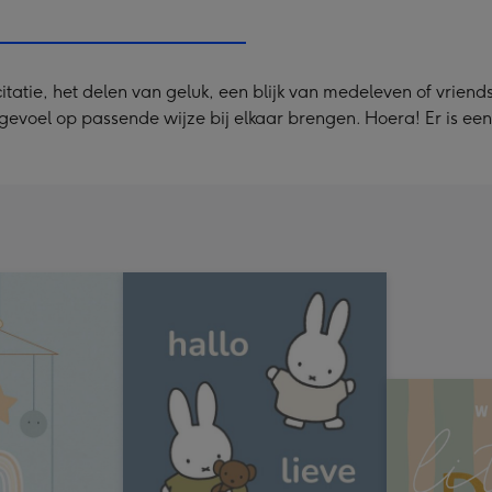
240
x
240
tatie, het delen van geluk, een blijk van medeleven of vriend
mm
gevoel op passende wijze bij elkaar brengen. Hoera! Er is ee