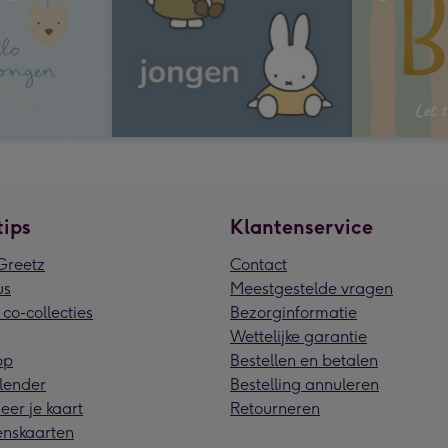
tips
Klantenservice
reetz
Contact
us
Meestgestelde vragen
 co-collecties
Bezorginformatie
Wettelijke garantie
pp
Bestellen en betalen
lender
Bestelling annuleren
eer je kaart
Retourneren
nskaarten