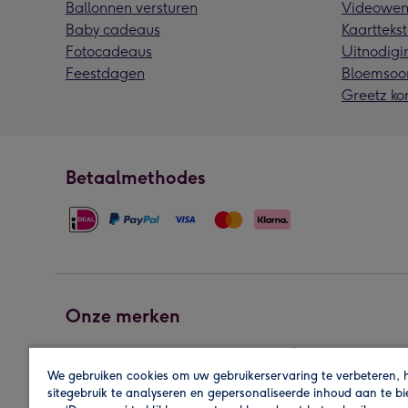
Ballonnen versturen
Videowen
Baby cadeaus
Kaarttekst
Fotocadeaus
Uitnodigi
Feestdagen
Bloemsoo
Greetz ko
Betaalmethodes
Onze merken
We gebruiken cookies om uw gebruikerservaring te verbeteren, 
sitegebruik te analyseren en gepersonaliseerde inhoud aan te b