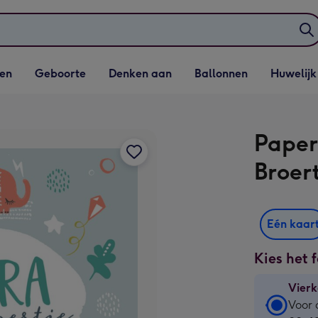
elijst
Vervolgkeuzelijst
Vervolgkeuzelijst
Vervolgkeuzelijst
Vervolgkeuzeli
en
Geboorte
Denken aan
Ballonnen
Huwelijk
penen
Geboorte openen
Denken aan openen
Ballonnen openen
Huwelijk open
Paper
Broer
Eén kaar
Kies het 
Vierk
Vierk
Voor 