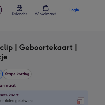
Login
Kalender
Winkelmand
jst
en
clip | Geboortekaart |
tje
t
Stapelkorting
formaat
ante kaart
ante
de kleine gelukwens