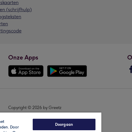
skaarten
en (schrijfhulp)
ngsteksten
rten
rtingscode
Onze Apps
O
Copyright © 2026 by Greetz
het
Doorgaan
ieden. Door