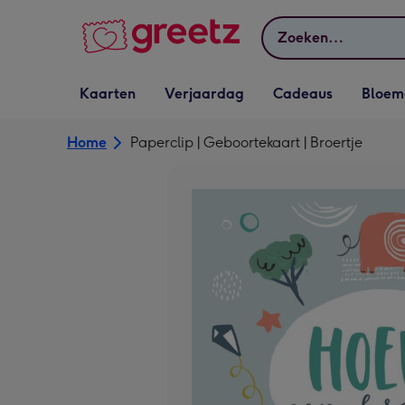
Bekijk meer
Zoeken
Vervolgkeuzelijst
Vervolgkeuzelijst
Vervolgkeuzelijst
Vervolgkeuz
Kaarten
Verjaardag
Cadeaus
Bloem
Kaarten openen
Verjaardag openen
Cadeaus openen
Bloemen o
Home
Paperclip | Geboortekaart | Broertje