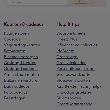
Kaarten & cadeaus
Hulp & tips
Kaartje sturen
Waarom Greetz
Cadeaus
Greetz Plus
Verjaardagskaarten
Influencer co-collecties
Fotokaarten
MyGreetz
Bloemen bezorgen
Greetz-app
Geslaagd kaarten
Greetz-kalender
Geslaagd cadeaus
Personaliseer je kaart
Ansichtkaart maken
Groepswenskaarten
Ballonnen versturen
Videowenskaarten
Baby cadeaus
Kaartteksten (schrijfhulp)
Fotocadeaus
Uitnodigingsteksten
Feestdagen
Bloemsoorten
Greetz kortingscode