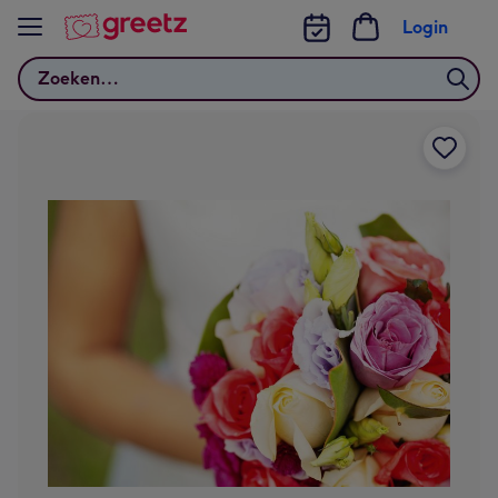
Bekijk meer
Login
Zoeken