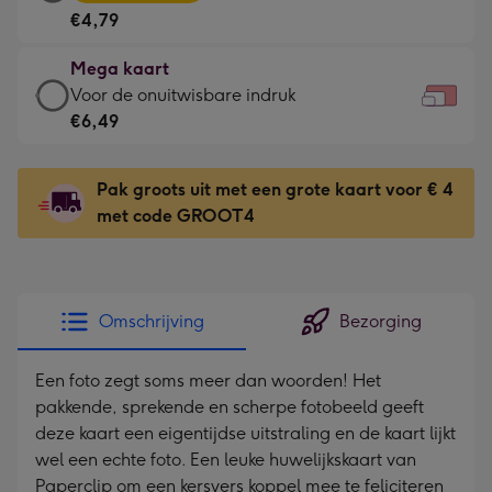
kaart
Voor
€4,79
-
de
€4,79
kleine
Mega kaart
-
gelukwens
Mega
Voor de onuitwisbare indruk
Meest
-
kaart
€6,49
gekozen
Dimensions:
-
-
160
€6,49
Dimensions:
Pak groots uit met een grote kaart voor € 4
x
-
231
met code GROOT4
120
Voor
x
mm
de
167
onuitwisbare
mm
indruk
Omschrijving
Bezorging
-
Dimensions:
Een foto zegt soms meer dan woorden! Het
333
pakkende, sprekende en scherpe fotobeeld geeft
x
deze kaart een eigentijdse uitstraling en de kaart lijkt
241
wel een echte foto. Een leuke huwelijkskaart van
mm
Paperclip om een kersvers koppel mee te feliciteren