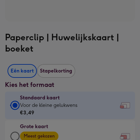
Paperclip | Huwelijkskaart |
boeket
Eén kaart
Stapelkorting
Kies het formaat
Standaard kaart
Standaard
Voor de kleine gelukwens
kaart
€3,49
-
Grote kaart
€3,49
Grote
-
Meest gekozen