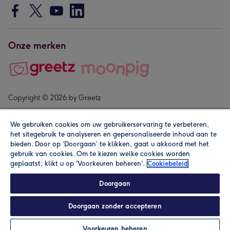
Onze merken
Copyright © 2026 by Greetz
We gebruiken cookies om uw gebruikerservaring te verbeteren,
het sitegebruik te analyseren en gepersonaliseerde inhoud aan te
bieden. Door op ‘Doorgaan’ te klikken, gaat u akkoord met het
gebruik van cookies. Om te kiezen welke cookies worden
geplaatst, klikt u op 'Voorkeuren beheren'.
Cookiebeleid
Alle prijzen zijn inclusief btw en andere heffingen. Lees de
algemene voorwaarden
.
Doorgaan
Doorgaan zonder accepteren
In winkelmand
Personaliseren
Voorkeuren beheren