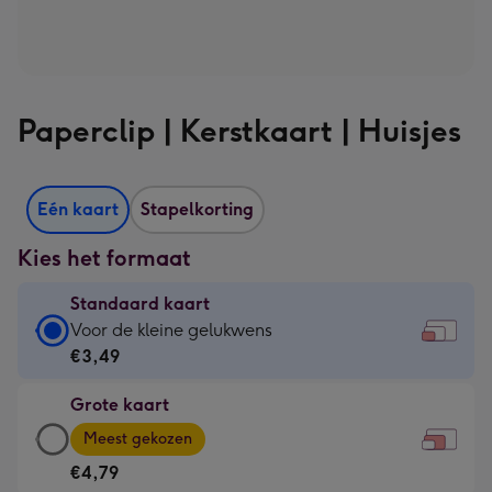
Paperclip | Kerstkaart | Huisjes
Eén kaart
Stapelkorting
Kies het formaat
Standaard kaart
Standaard
Voor de kleine gelukwens
kaart
€3,49
-
Grote kaart
€3,49
Grote
-
Meest gekozen
kaart
Voor
€4,79
-
de