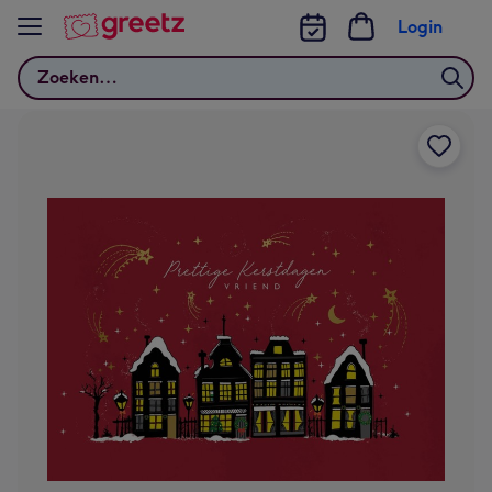
Bekijk meer
Login
Zoeken