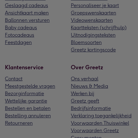
Geslaagd cadeaus
Personaliseer je kaart
Ansichtkaart maken
Groepswenskaarten
Ballonnen versturen
Videowenskaarten
Baby cadeaus
Kaartteksten (schrijfhulp)
Fotocadeaus
Uitnodigingsteksten
Feestdagen
Bloemsoorten
Greetz kortingscode
Klantenservice
Over Greetz
Contact
Ons verhaal
Meestgestelde vragen
Nieuws & Media
Bezorginformatie
Werken bij
Wettelijke garantie
Greetz geeft
Bestellen en betalen
Bedrijfsinformatie
Bestelling annuleren
Verklaring toegankelijkheid
Retourneren
Voorwaarden Thuiswinkel
Voorwaarden Greetz
Consumenten