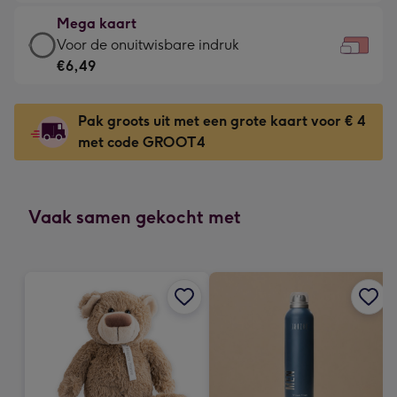
€4,79
kleine
Mega kaart
-
gelukwens
Mega
Voor de onuitwisbare indruk
Meest
-
kaart
€6,49
gekozen
Dimensions:
-
-
160
€6,49
Dimensions:
Pak groots uit met een grote kaart voor € 4
x
-
231
met code GROOT4
120
Voor
x
mm
de
167
onuitwisbare
mm
indruk
Vaak samen gekocht met
-
Dimensions:
333
x
241
mm