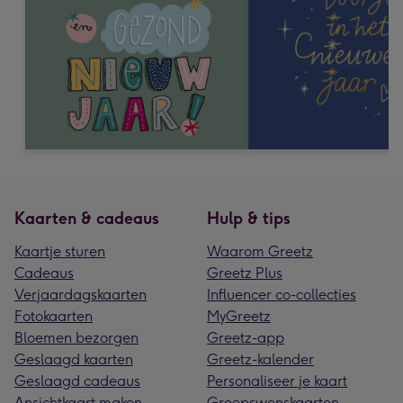
Kaarten & cadeaus
Hulp & tips
Kaartje sturen
Waarom Greetz
Cadeaus
Greetz Plus
Verjaardagskaarten
Influencer co-collecties
Fotokaarten
MyGreetz
Bloemen bezorgen
Greetz-app
Geslaagd kaarten
Greetz-kalender
Geslaagd cadeaus
Personaliseer je kaart
Ansichtkaart maken
Groepswenskaarten