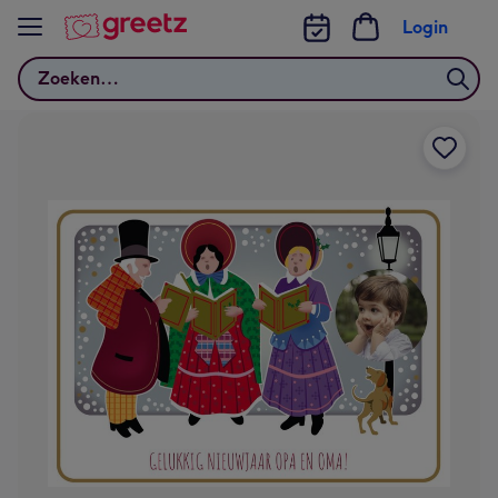
Bekijk meer
Login
Zoeken