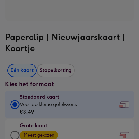
Paperclip | Nieuwjaarskaart |
Koortje
Eén kaart
Stapelkorting
Kies het formaat
Standaard kaart
Standaard
Voor de kleine gelukwens
kaart
€3,49
-
Grote kaart
€3,49
Grote
-
Meest gekozen