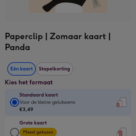
Paperclip | Zomaar kaart |
Panda
Eén kaart
Stapelkorting
Kies het formaat
Standaard kaart
Standaard
Voor de kleine gelukwens
kaart
€3,49
-
Grote kaart
€3,49
Grote
-
Meest gekozen