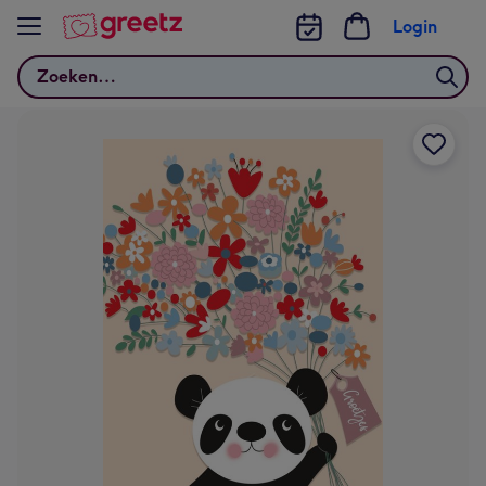
Bekijk meer
Login
Zoeken