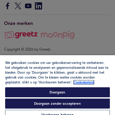
Onze merken
Copyright © 2026 by Greetz
We gebruiken cookies om uw gebruikerservaring te verbeteren,
het sitegebruik te analyseren en gepersonaliseerde inhoud aan te
bieden. Door op ‘Doorgaan’ te klikken, gaat u akkoord met het
gebruik van cookies. Om te kiezen welke cookies worden
geplaatst, klikt u op 'Voorkeuren beheren'.
Cookiebeleid
Alle prijzen zijn inclusief btw en andere heffingen. Lees de
algemene voorwaarden
.
Doorgaan
Doorgaan zonder accepteren
In winkelmand
Personaliseren
Voorkeuren beheren