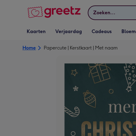
Bekijk meer
Zoeken
Vervolgkeuzelijst
Vervolgkeuzelijst
Vervolgkeuzelijst
Vervolgkeuz
Kaarten
Verjaardag
Cadeaus
Bloem
Kaarten openen
Verjaardag openen
Cadeaus openen
Bloemen o
Home
Papercute | Kerstkaart | Met naam