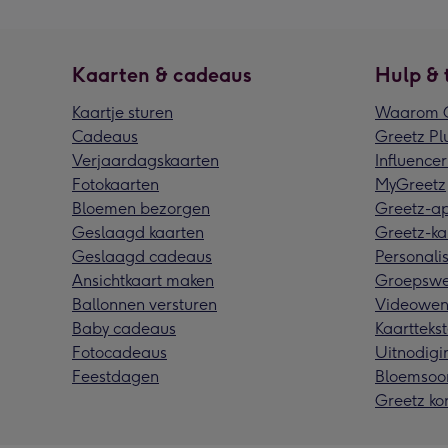
Kaarten & cadeaus
Hulp & 
Kaartje sturen
Waarom G
Cadeaus
Greetz Pl
Verjaardagskaarten
Influencer
Fotokaarten
MyGreetz
Bloemen bezorgen
Greetz-a
Geslaagd kaarten
Greetz-ka
Geslaagd cadeaus
Personalis
Ansichtkaart maken
Groepswe
Ballonnen versturen
Videowen
Baby cadeaus
Kaarttekst
Fotocadeaus
Uitnodigi
Feestdagen
Bloemsoo
Greetz ko