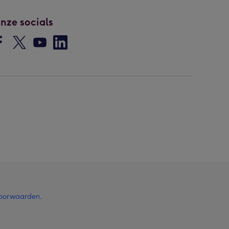
nze socials
oorwaarden
.