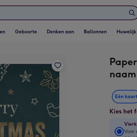
elijst
Vervolgkeuzelijst
Vervolgkeuzelijst
Vervolgkeuzelijst
Vervolgkeuzeli
en
Geboorte
Denken aan
Ballonnen
Huwelijk
penen
Geboorte openen
Denken aan openen
Ballonnen openen
Huwelijk open
Paper
naam
Eén kaar
Kies het 
Vierk
Vierk
Voor 