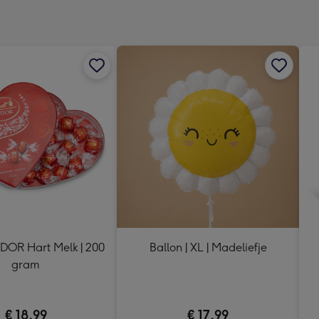
240
x
240
mm
NDOR Hart Melk | 200
Ballon | XL | Madeliefje
gram
€ 18,99
€ 17,99