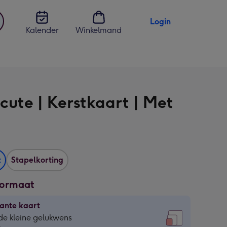
Login
Kalender
Winkelmand
jst
en
cute | Kerstkaart | Met
t
Stapelkorting
formaat
ante kaart
ante
de kleine gelukwens