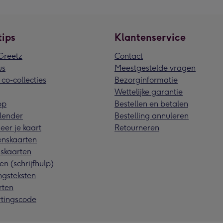
tips
Klantenservice
reetz
Contact
us
Meestgestelde vragen
 co-collecties
Bezorginformatie
Wettelijke garantie
pp
Bestellen en betalen
lender
Bestelling annuleren
eer je kaart
Retourneren
nskaarten
skaarten
en (schrijfhulp)
ngsteksten
rten
rtingscode