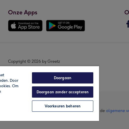
Onze Apps
O
Copyright © 2026 by Greetz
het
Doorgaan
ieden. Door
cookies. Om
n
Doorgaan zonder accepteren
Voorkeuren beheren
lle prijzen zijn inclusief btw en andere heffingen. Lees de
algemene v