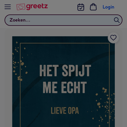
Bekijk meer
Login
Zoeken