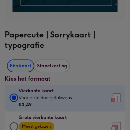
Papercute | Sorrykaart |
typografie
Eén kaart
Stapelkorting
Kies het formaat
Vierkante kaart
Vierkante
Voor de kleine gelukwens
kaart
€3,49
-
Grote vierkante kaart
€3,49
Grote
-
Meest gekozen