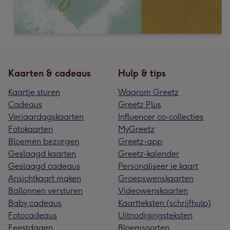
Kaarten & cadeaus
Hulp & tips
Kaartje sturen
Waarom Greetz
Cadeaus
Greetz Plus
Verjaardagskaarten
Influencer co-collecties
Fotokaarten
MyGreetz
Bloemen bezorgen
Greetz-app
Geslaagd kaarten
Greetz-kalender
Geslaagd cadeaus
Personaliseer je kaart
Ansichtkaart maken
Groepswenskaarten
Ballonnen versturen
Videowenskaarten
Baby cadeaus
Kaartteksten (schrijfhulp)
Fotocadeaus
Uitnodigingsteksten
Feestdagen
Bloemsoorten