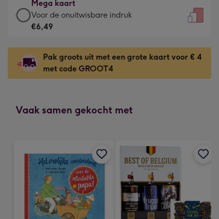
Mega kaart
-
Mega
Voor de onuitwisbare indruk
Meest
kaart
€6,49
gekozen
-
-
€6,49
Dimensions:
Pak groots uit met een grote kaart voor € 4
-
167
met code GROOT4
Voor
x
de
231
onuitwisbare
mm
indruk
Vaak samen gekocht met
-
Dimensions:
241
x
333
mm