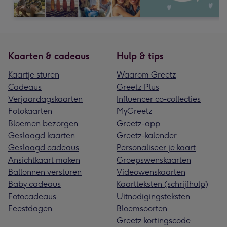
Kaarten & cadeaus
Hulp & tips
Kaartje sturen
Waarom Greetz
Cadeaus
Greetz Plus
Verjaardagskaarten
Influencer co-collecties
Fotokaarten
MyGreetz
Bloemen bezorgen
Greetz-app
Geslaagd kaarten
Greetz-kalender
Geslaagd cadeaus
Personaliseer je kaart
Ansichtkaart maken
Groepswenskaarten
Ballonnen versturen
Videowenskaarten
Baby cadeaus
Kaartteksten (schrijfhulp)
Fotocadeaus
Uitnodigingsteksten
Feestdagen
Bloemsoorten
Greetz kortingscode