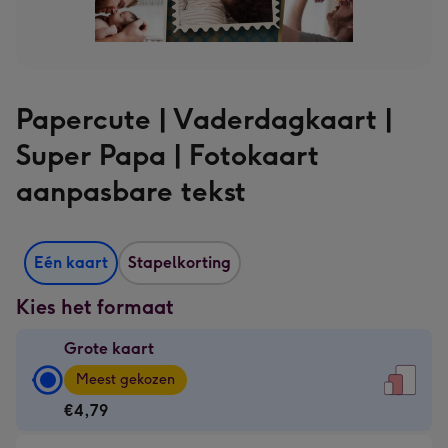
Papercute | Vaderdagkaart |
Super Papa | Fotokaart
aanpasbare tekst
Eén kaart
Stapelkorting
Kies het formaat
Grote kaart
Grote
Meest gekozen
kaart
€4,79
-
€4,79