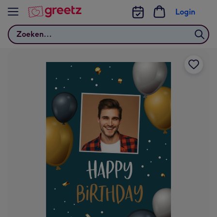
Bekijk meer
Login
Zoeken