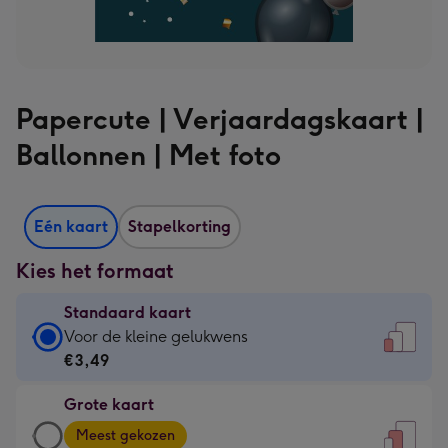
Papercute | Verjaardagskaart |
Ballonnen | Met foto
Eén kaart
Stapelkorting
Kies het formaat
Standaard kaart
Standaard
Voor de kleine gelukwens
kaart
€3,49
-
Grote kaart
€3,49
Grote
-
Meest gekozen