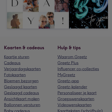
Kaarten & cadeaus
Hulp & tips
Kaartje sturen
Waarom Greetz
Cadeaus
Greetz Plus
Verjaardagskaarten
Influencer co-collecties
Fotokaarten
MyGreetz
Bloemen bezorgen
Greetz-app
Geslaagd kaarten
Greetz-kalender
Geslaagd cadeaus
Personaliseer je kaart
Ansichtkaart maken
Groepswenskaarten
Ballonnen versturen
Videowenskaarten
Baby cadeaus
Kaartteksten (schrijfhulp)