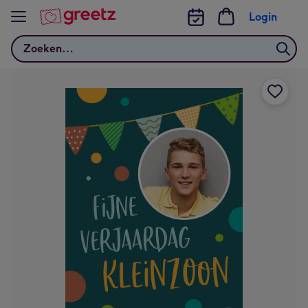
Bekijk meer
Login
Zoeken