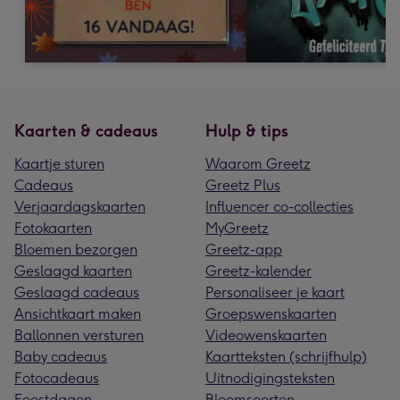
Kaarten & cadeaus
Hulp & tips
Kaartje sturen
Waarom Greetz
Cadeaus
Greetz Plus
Verjaardagskaarten
Influencer co-collecties
Fotokaarten
MyGreetz
Bloemen bezorgen
Greetz-app
Geslaagd kaarten
Greetz-kalender
Geslaagd cadeaus
Personaliseer je kaart
Ansichtkaart maken
Groepswenskaarten
Ballonnen versturen
Videowenskaarten
Baby cadeaus
Kaartteksten (schrijfhulp)
Fotocadeaus
Uitnodigingsteksten
Feestdagen
Bloemsoorten