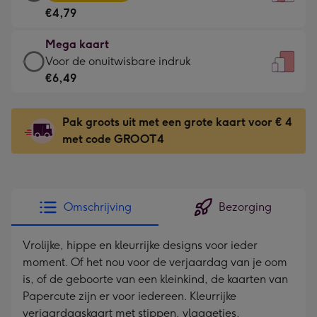
kaart
Voor
€4,79
-
de
€4,79
kleine
Mega kaart
-
gelukwens
Mega
Voor de onuitwisbare indruk
Meest
-
kaart
€6,49
gekozen
Dimensions:
-
-
120
€6,49
Dimensions:
Pak groots uit met een grote kaart voor € 4
x
-
167
met code GROOT4
160
Voor
x
mm
de
231
onuitwisbare
mm
indruk
Omschrijving
Bezorging
-
Dimensions:
Vrolijke, hippe en kleurrijke designs voor ieder
241
moment. Of het nou voor de verjaardag van je oom
x
is, of de geboorte van een kleinkind, de kaarten van
333
Papercute zijn er voor iedereen. Kleurrijke
mm
verjaardagskaart met stippen, vlaggetjes,