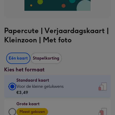
Papercute | Verjaardagskaart |
Kleinzoon | Met foto
Eén kaart
Stapelkorting
Kies het formaat
Standaard kaart
Standaard
Voor de kleine gelukwens
kaart
€3,49
-
Grote kaart
€3,49
Grote
-
Meest gekozen