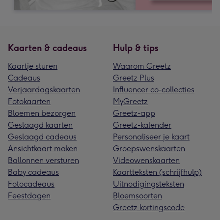
Kaarten & cadeaus
Hulp & tips
Kaartje sturen
Waarom Greetz
Cadeaus
Greetz Plus
Verjaardagskaarten
Influencer co-collecties
Fotokaarten
MyGreetz
Bloemen bezorgen
Greetz-app
Geslaagd kaarten
Greetz-kalender
Geslaagd cadeaus
Personaliseer je kaart
Ansichtkaart maken
Groepswenskaarten
Ballonnen versturen
Videowenskaarten
Baby cadeaus
Kaartteksten (schrijfhulp)
Fotocadeaus
Uitnodigingsteksten
Feestdagen
Bloemsoorten
Greetz kortingscode