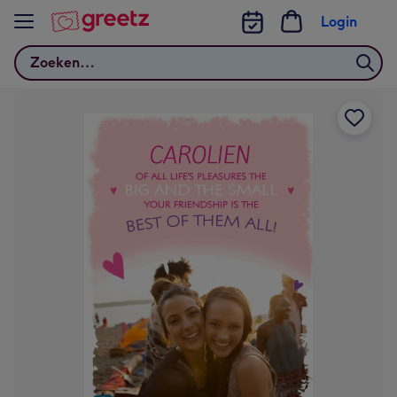
Bekijk meer
Login
Zoeken