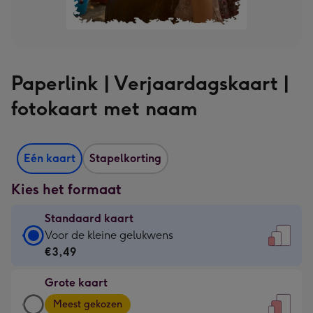
Paperlink | Verjaardagskaart |
fotokaart met naam
Eén kaart
Stapelkorting
Kies het formaat
Standaard kaart
Standaard
Voor de kleine gelukwens
kaart
€3,49
-
Grote kaart
€3,49
Grote
-
Meest gekozen