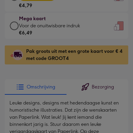
kaart
Voor
€4,79
-
de
€4,79
kleine
Mega kaart
-
gelukwens
Mega
Voor de onuitwisbare indruk
Meest
-
kaart
€6,49
gekozen
Dimensions:
-
-
120
€6,49
Dimensions:
Pak groots uit met een grote kaart voor € 4
x
-
167
met code GROOT4
160
Voor
x
mm
de
231
onuitwisbare
mm
indruk
Omschrijving
Bezorging
-
Dimensions:
Leuke designs, designs met hedendaagse kunst en
241
humoristische illustraties. Dat zijn de wenskaarten
x
van Paperlink. Wat leuk! Jij kent iemand die
333
binnenkort jarig is. Stuur daarom een leuke
mm
verjaardagskaart van Paperlink. Op deze