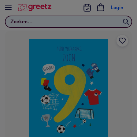
Bekijk meer
Login
Zoeken