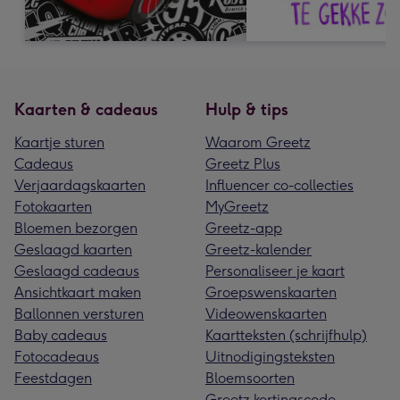
Kaarten & cadeaus
Hulp & tips
Kaartje sturen
Waarom Greetz
Cadeaus
Greetz Plus
Verjaardagskaarten
Influencer co-collecties
Fotokaarten
MyGreetz
Bloemen bezorgen
Greetz-app
Geslaagd kaarten
Greetz-kalender
Geslaagd cadeaus
Personaliseer je kaart
Ansichtkaart maken
Groepswenskaarten
Ballonnen versturen
Videowenskaarten
Baby cadeaus
Kaartteksten (schrijfhulp)
Fotocadeaus
Uitnodigingsteksten
Feestdagen
Bloemsoorten
Greetz kortingscode