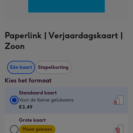
Paperlink | Verjaardagskaart |
Zoon
Eén kaart
Stapelkorting
Kies het formaat
Standaard kaart
Standaard
Voor de kleine gelukwens
kaart
€3,49
-
Grote kaart
€3,49
Grote
-
Meest gekozen