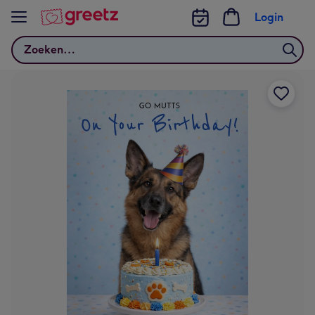
Bekijk meer
Login
Zoeken