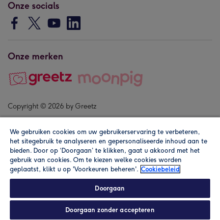
Onze socials
Onze merken
Copyright © 2026 by Greetz
We gebruiken cookies om uw gebruikerservaring te verbeteren,
het sitegebruik te analyseren en gepersonaliseerde inhoud aan te
bieden. Door op ‘Doorgaan’ te klikken, gaat u akkoord met het
gebruik van cookies. Om te kiezen welke cookies worden
geplaatst, klikt u op 'Voorkeuren beheren'.
Cookiebeleid
Alle prijzen zijn inclusief btw en andere heffingen. Lees de
algemene voorwaarden
.
Doorgaan
Doorgaan zonder accepteren