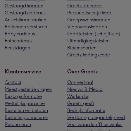
Geslaagd kaarten
Greetz-kalender
Geslaagd cadeaus
Personaliseer je kaart
Ansichtkaart maken
Groepswenskaarten
Ballonnen versturen
Videowenskaarten
Baby cadeaus
Kaartteksten (schrijfhulp)
Fotocadeaus
Uitnodigingsteksten
Feestdagen
Bloemsoorten
Greetz kortingscode
Klantenservice
Over Greetz
Contact
Ons verhaal
Meestgestelde vragen
Nieuws & Media
Bezorginformatie
Werken bij
Wettelijke garantie
Greetz geeft
Bestellen en betalen
Bedrijfsinformatie
Bestelling annuleren
Verklaring toegankelijkheid
Retourneren
Voorwaarden Thuiswinkel