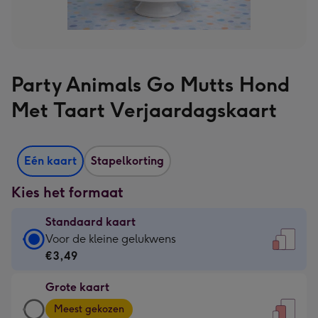
Party Animals Go Mutts Hond
Met Taart Verjaardagskaart
Eén kaart
Stapelkorting
Kies het formaat
Standaard kaart
Standaard
Voor de kleine gelukwens
kaart
€3,49
-
Grote kaart
€3,49
Grote
-
Meest gekozen