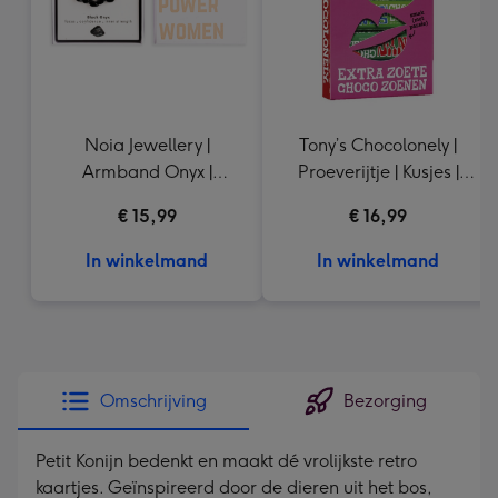
Noia Jewellery |
Tony’s Chocolonely |
Armband Onyx |
Proeverijtje | Kusjes |
Goudkleurig
288g
€ 15,99
€ 16,99
In winkelmand
In winkelmand
Omschrijving
Bezorging
Petit Konijn bedenkt en maakt dé vrolijkste retro
kaartjes. Geïnspireerd door de dieren uit het bos,