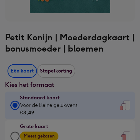
Petit Konijn | Moederdagkaart |
bonusmoeder | bloemen
Eén kaart
Stapelkorting
Kies het formaat
Standaard kaart
Standaard
Voor de kleine gelukwens
kaart
€3,49
-
Grote kaart
€3,49
Grote
-
Meest gekozen