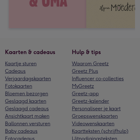
Kaarten & cadeaus
Hulp & tips
Kaartje sturen
Waarom Greetz
Cadeaus
Greetz Plus
Verjaardagskaarten
Influencer co-collecties
Fotokaarten
MyGreetz
Bloemen bezorgen
Greetz-app
Geslaagd kaarten
Greetz-kalender
Geslaagd cadeaus
Personaliseer je kaart
Ansichtkaart maken
Groepswenskaarten
Ballonnen versturen
Videowenskaarten
Baby cadeaus
Kaartteksten (schrijfhulp)
Fotocadeaus
Uitnodigingsteksten