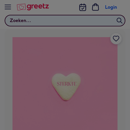
Bekijk meer
Login
Zoeken