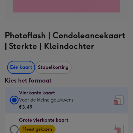
Photoflash | Condoleancekaart
| Sterkte | Kleindochter
Eén kaart
Stapelkorting
Kies het formaat
Vierkante kaart
Vierkante
Voor de kleine gelukwens
kaart
€3,49
-
Grote vierkante kaart
€3,49
Grote
-
Meest gekozen