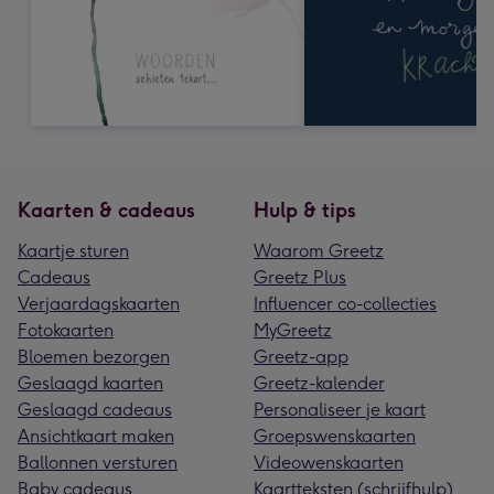
Kaarten & cadeaus
Hulp & tips
Kaartje sturen
Waarom Greetz
Cadeaus
Greetz Plus
Verjaardagskaarten
Influencer co-collecties
Fotokaarten
MyGreetz
Bloemen bezorgen
Greetz-app
Geslaagd kaarten
Greetz-kalender
Geslaagd cadeaus
Personaliseer je kaart
Ansichtkaart maken
Groepswenskaarten
Ballonnen versturen
Videowenskaarten
Baby cadeaus
Kaartteksten (schrijfhulp)