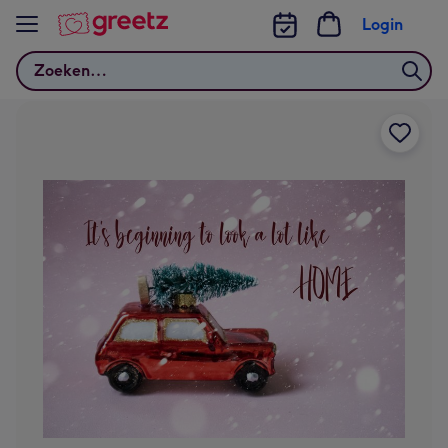
Bekijk meer
Login
Zoeken