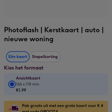
Photoflash | Kerstkaart | auto |
nieuwe woning
Eén kaart
Stapelkorting
Kies het formaat
Ansichtkaart
Ansichtkaart
166 x 118 mm
-
€1,99
€1,99
-
Pak groots uit met een grote kaart voor € 4
166
met code GROOT4