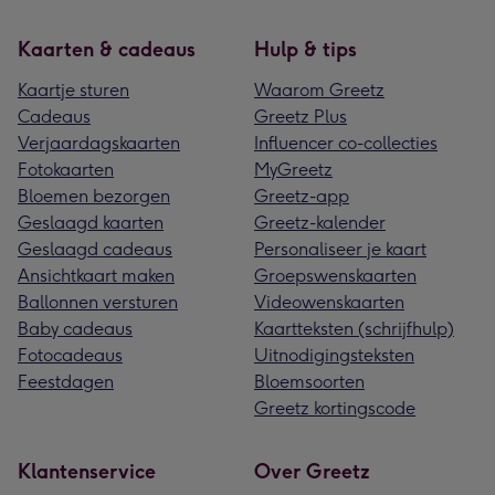
Kaarten & cadeaus
Hulp & tips
Kaartje sturen
Waarom Greetz
Cadeaus
Greetz Plus
Verjaardagskaarten
Influencer co-collecties
Fotokaarten
MyGreetz
Bloemen bezorgen
Greetz-app
Geslaagd kaarten
Greetz-kalender
Geslaagd cadeaus
Personaliseer je kaart
Ansichtkaart maken
Groepswenskaarten
Ballonnen versturen
Videowenskaarten
Baby cadeaus
Kaartteksten (schrijfhulp)
Fotocadeaus
Uitnodigingsteksten
Feestdagen
Bloemsoorten
Greetz kortingscode
Klantenservice
Over Greetz