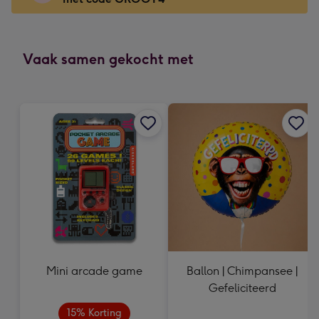
x
118
mm
-
Vaak samen gekocht met
Dimensions:
166
x
118
mm
Mini arcade game
Ballon | Chimpansee |
Gefeliciteerd
15% Korting