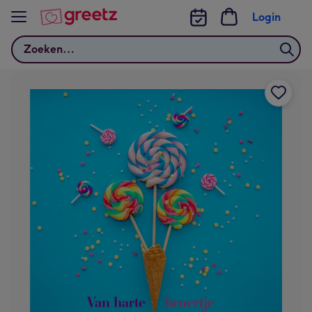
Bekijk meer
Login
Zoeken