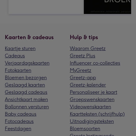
Kaarten & cadeaus
Hulp & tips
Kaartje sturen
Waarom Greetz
Cadeaus
Greetz Plus
Verjaardagskaarten
Influencer co-collecties
Fotokaarten
MyGreetz
Bloemen bezorgen
Greetz-app
Geslaagd kaarten
Greetz-kalender
Geslaagd cadeaus
Personaliseer je kaart
Ansichtkaart maken
Groepswenskaarten
Ballonnen versturen
Videowenskaarten
Baby cadeaus
Kaartteksten (schrijfhulp)
Fotocadeaus
Uitnodigingsteksten
Feestdagen
Bloemsoorten
Greetz kortingscode