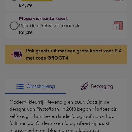
vierkante
Voor
€4,79
kaart
de
-
kleine
Mega vierkante kaart
€4,79
gelukwens
Mega
Voor de onuitwisbare indruk
-
-
vierkante
€6,49
Meest
Dimensions:
kaart
gekozen
130
-
-
Pak groots uit met een grote kaart voor € 4
x
€6,49
Dimensions:
met code GROOT4
130
-
167
mm
Voor
x
de
167
onuitwisbare
mm
Omschrijving
Bezorging
indruk
-
Modern, kleurrijk, levendig en puur. Dat zijn de
Dimensions:
designs van Photoflash. In 2010 begon Marloes als
240
self-taught familie- en kinderfotograaf naast haar
x
fulltime job. Ondertussen fotografeert zij naast
240
mensen ook eten, bloemen en alledaagse
mm