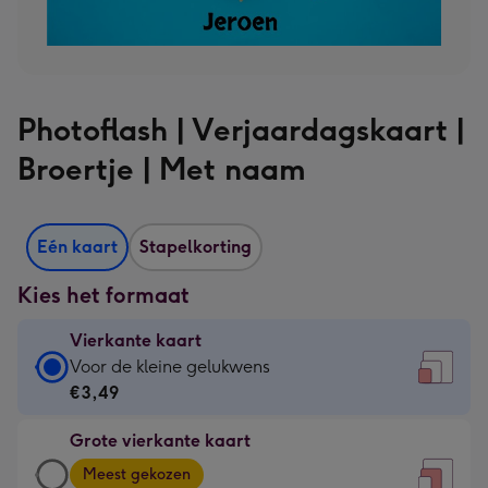
Photoflash | Verjaardagskaart |
Broertje | Met naam
Eén kaart
Stapelkorting
Kies het formaat
Vierkante kaart
Vierkante
Voor de kleine gelukwens
kaart
€3,49
-
Grote vierkante kaart
€3,49
Grote
-
Meest gekozen