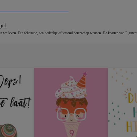
x
333
mm
irl
 we leven. Een felicitatie, een bedankje of iemand beterschap wensen. De kaarten van Pigment z