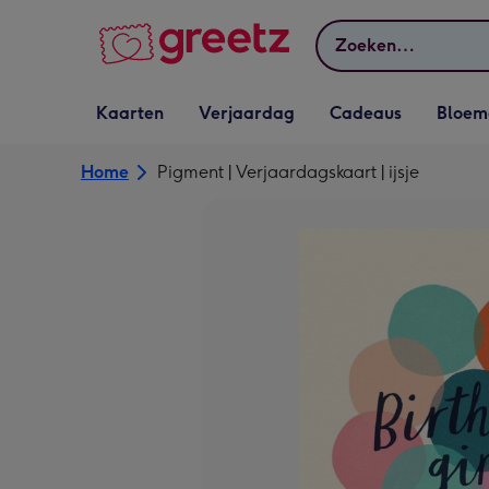
Bekijk meer
Zoeken
Vervolgkeuzelijst
Vervolgkeuzelijst
Vervolgkeuzelijst
Vervolgkeuz
Kaarten
Verjaardag
Cadeaus
Bloem
Kaarten openen
Verjaardag openen
Cadeaus openen
Bloemen o
Home
Pigment | Verjaardagskaart | ijsje