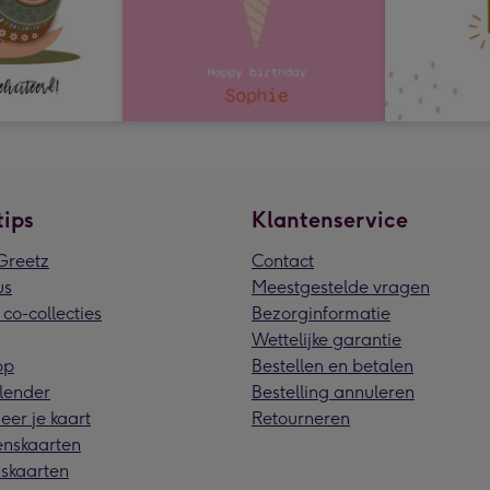
tips
Klantenservice
reetz
Contact
us
Meestgestelde vragen
 co-collecties
Bezorginformatie
Wettelijke garantie
pp
Bestellen en betalen
lender
Bestelling annuleren
eer je kaart
Retourneren
nskaarten
skaarten