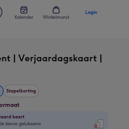
Login
Kalender
Winkelmand
jst
en
nt | Verjaardagskaart |
t
Stapelkorting
formaat
daard kaart
daard
de kleine gelukwens