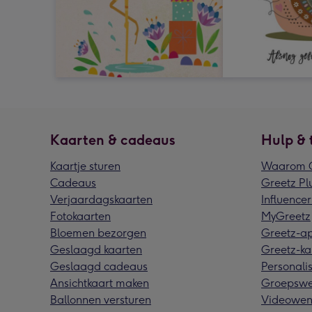
Kaarten & cadeaus
Hulp & 
Kaartje sturen
Waarom G
Cadeaus
Greetz Pl
Verjaardagskaarten
Influencer
Fotokaarten
MyGreetz
Bloemen bezorgen
Greetz-a
Geslaagd kaarten
Greetz-ka
Geslaagd cadeaus
Personalis
Ansichtkaart maken
Groepswe
Ballonnen versturen
Videowen