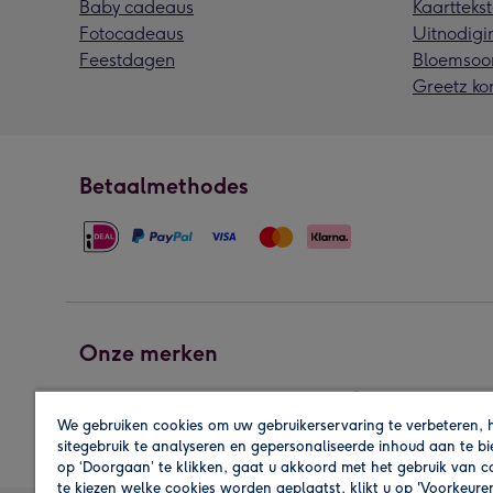
Baby cadeaus
Kaarttekst
Fotocadeaus
Uitnodigi
Feestdagen
Bloemsoo
Greetz ko
Betaalmethodes
Onze merken
We gebruiken cookies om uw gebruikerservaring te verbeteren, 
sitegebruik te analyseren en gepersonaliseerde inhoud aan te b
op ‘Doorgaan’ te klikken, gaat u akkoord met het gebruik van 
te kiezen welke cookies worden geplaatst, klikt u op 'Voorkeure