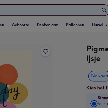
elijst
Vervolgkeuzelijst
Vervolgkeuzelijst
Vervolgkeuzelijst
Vervolgkeuzeli
en
Geboorte
Denken aan
Ballonnen
Huwelijk
penen
Geboorte openen
Denken aan openen
Ballonnen openen
Huwelijk open
Pigme
ijsje
Eén kaar
Kies het 
Stan
Stan
Voor 