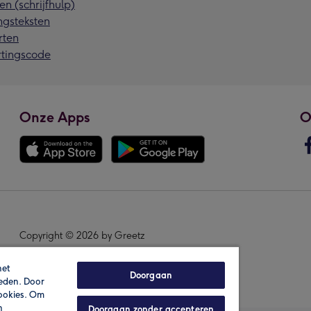
en (schrijfhulp)
ngsteksten
rten
rtingscode
Onze Apps
O
Copyright © 2026 by Greetz
het
Doorgaan
ieden. Door
cookies. Om
n
Doorgaan zonder accepteren