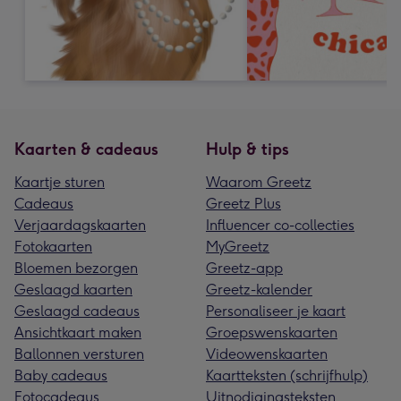
Kaarten & cadeaus
Hulp & tips
Kaartje sturen
Waarom Greetz
Cadeaus
Greetz Plus
Verjaardagskaarten
Influencer co-collecties
Fotokaarten
MyGreetz
Bloemen bezorgen
Greetz-app
Geslaagd kaarten
Greetz-kalender
Geslaagd cadeaus
Personaliseer je kaart
Ansichtkaart maken
Groepswenskaarten
Ballonnen versturen
Videowenskaarten
Baby cadeaus
Kaartteksten (schrijfhulp)
Fotocadeaus
Uitnodigingsteksten