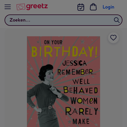
Bekijk meer
Login
Zoeken