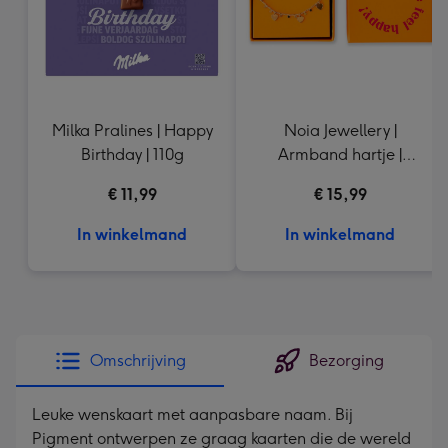
Milka Pralines | Happy
Noia Jewellery |
Birthday | 110g
Armband hartje |
Goudkleurig
€ 11,99
€ 15,99
In winkelmand
In winkelmand
Omschrijving
Bezorging
Leuke wenskaart met aanpasbare naam. Bij
Pigment ontwerpen ze graag kaarten die de wereld