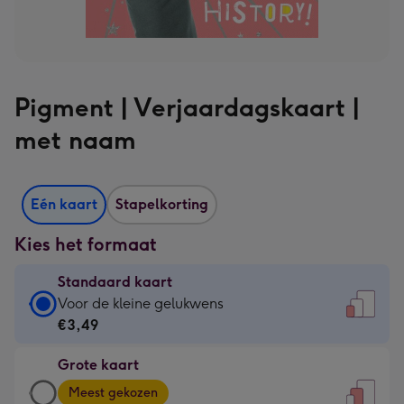
Pigment | Verjaardagskaart |
met naam
Eén kaart
Stapelkorting
Kies het formaat
Standaard kaart
Standaard
Voor de kleine gelukwens
kaart
€3,49
-
Grote kaart
€3,49
Grote
-
Meest gekozen