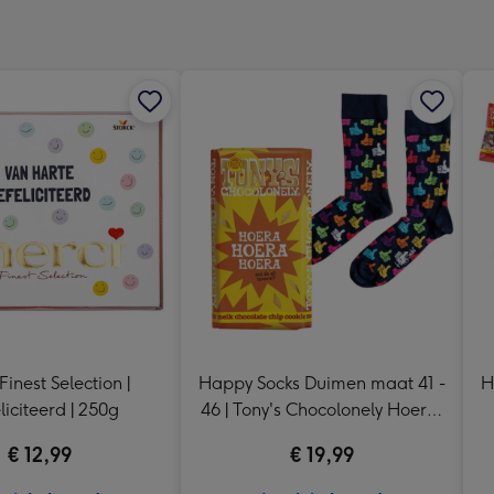
240
x
240
mm
Finest Selection |
Happy Socks Duimen maat 41 -
H
liciteerd | 250g
46 | Tony's Chocolonely Hoera,
Hoera, Hoera! 185g
€ 12,99
€ 19,99