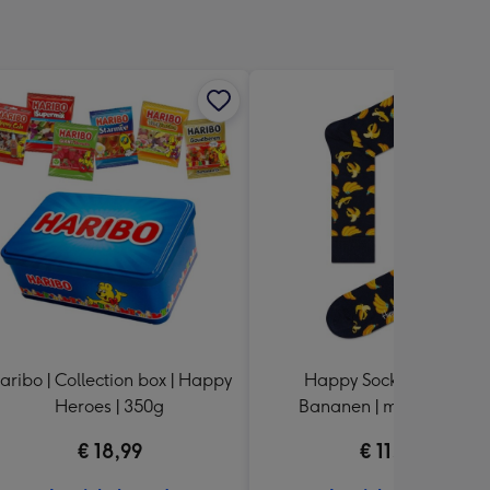
aribo | Collection box | Happy
Happy Socks | 1 paar |
Heroes | 350g
Bananen | maat 41 - 46
€ 18,99
€ 11,99