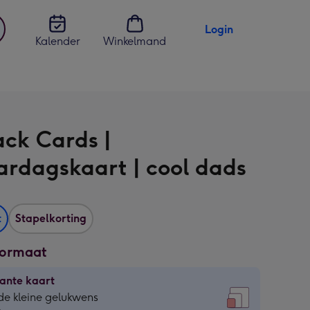
Login
Kalender
Winkelmand
jst
en
ck Cards |
ardagskaart | cool dads
t
Stapelkorting
formaat
ante kaart
ante
de kleine gelukwens