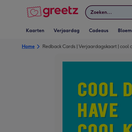
Bekijk meer
Zoeken
Vervolgkeuzelijst
Vervolgkeuzelijst
Vervolgkeuzelijst
Vervolgkeuz
Kaarten
Verjaardag
Cadeaus
Bloem
Kaarten openen
Verjaardag openen
Cadeaus openen
Bloemen o
Home
Redback Cards | Verjaardagskaart | cool 