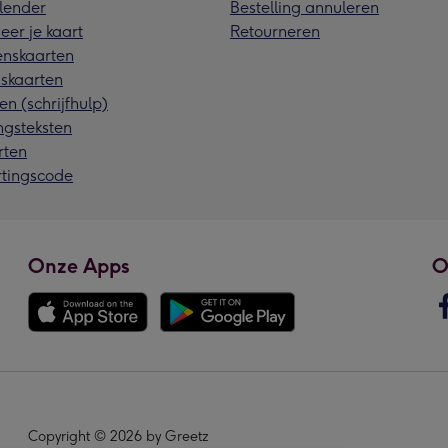
lender
Bestelling annuleren
eer je kaart
Retourneren
nskaarten
skaarten
en (schrijfhulp)
ngsteksten
rten
rtingscode
Onze Apps
O
Copyright © 2026 by Greetz