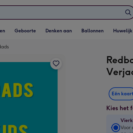
elijst
Vervolgkeuzelijst
Vervolgkeuzelijst
Vervolgkeuzelijst
Vervolgkeuzeli
en
Geboorte
Denken aan
Ballonnen
Huwelijk
penen
Geboorte openen
Denken aan openen
Ballonnen openen
Huwelijk open
dads
Redba
Verja
Eén kaar
Kies het 
Vierk
Vierk
Voor 