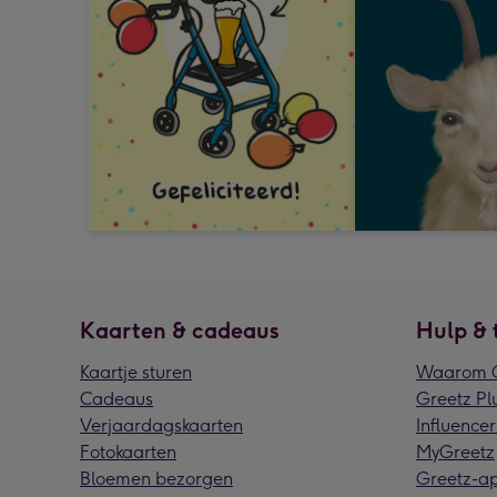
Kaarten & cadeaus
Hulp & 
Kaartje sturen
Waarom G
Cadeaus
Greetz Pl
Verjaardagskaarten
Influencer
Fotokaarten
MyGreetz
Bloemen bezorgen
Greetz-a