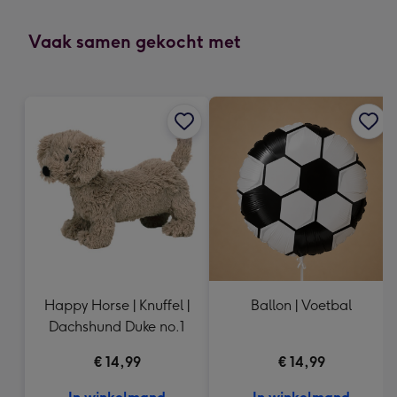
mm
-
Vaak samen gekocht met
Dimensions:
118
x
166
mm
Happy Horse | Knuffel |
Ballon | Voetbal
Dachshund Duke no.1
€ 14,99
€ 14,99