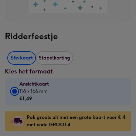
Ridderfeestje
Eén kaart
Stapelkorting
Kies het formaat
Ansichtkaart
Ansichtkaart
118 x 166 mm
-
€1,49
€1,49
-
Pak groots uit met een grote kaart voor € 4
118
met code GROOT4
x
166