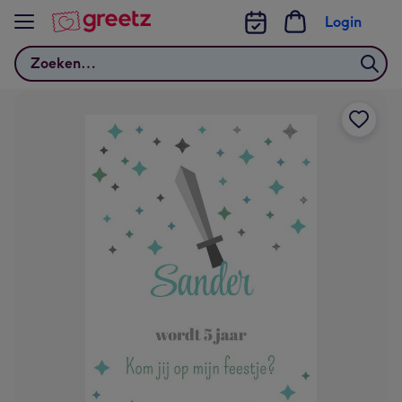
Bekijk meer
Login
Zoeken