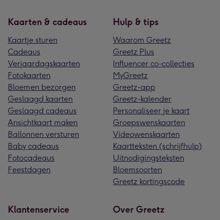
Kaarten & cadeaus
Hulp & tips
Kaartje sturen
Waarom Greetz
Cadeaus
Greetz Plus
Verjaardagskaarten
Influencer co-collecties
Fotokaarten
MyGreetz
Bloemen bezorgen
Greetz-app
Geslaagd kaarten
Greetz-kalender
Geslaagd cadeaus
Personaliseer je kaart
Ansichtkaart maken
Groepswenskaarten
Ballonnen versturen
Videowenskaarten
Baby cadeaus
Kaartteksten (schrijfhulp)
Fotocadeaus
Uitnodigingsteksten
Feestdagen
Bloemsoorten
Greetz kortingscode
Klantenservice
Over Greetz