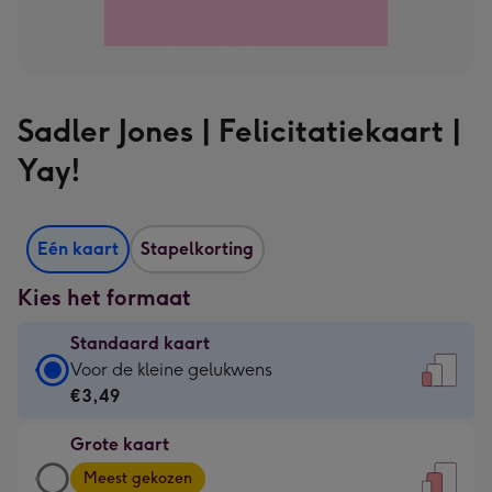
Sadler Jones | Felicitatiekaart |
Yay!
Eén kaart
Stapelkorting
Kies het formaat
Standaard kaart
Standaard
Voor de kleine gelukwens
kaart
€3,49
-
Grote kaart
€3,49
Grote
-
Meest gekozen