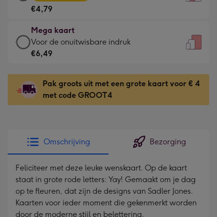
kaart
Voor
€4,79
-
de
€4,79
kleine
Mega kaart
-
gelukwens
Mega
Voor de onuitwisbare indruk
Meest
-
kaart
€6,49
gekozen
Dimensions:
-
-
120
€6,49
Dimensions:
Pak groots uit met een grote kaart voor € 4
x
-
167
met code GROOT4
160
Voor
x
mm
de
231
onuitwisbare
mm
indruk
Omschrijving
Bezorging
-
Dimensions:
Feliciteer met deze leuke wenskaart. Op de kaart
241
staat in grote rode letters: Yay! Gemaakt om je dag
x
op te fleuren, dat zijn de designs van Sadler Jones.
333
Kaarten voor ieder moment die gekenmerkt worden
mm
door de moderne stijl en belettering.