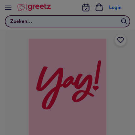
Bekijk meer
Login
Zoeken