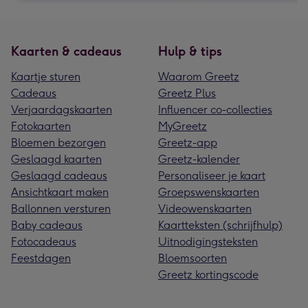
Kaarten & cadeaus
Hulp & tips
Kaartje sturen
Waarom Greetz
Cadeaus
Greetz Plus
Verjaardagskaarten
Influencer co-collecties
Fotokaarten
MyGreetz
Bloemen bezorgen
Greetz-app
Geslaagd kaarten
Greetz-kalender
Geslaagd cadeaus
Personaliseer je kaart
Ansichtkaart maken
Groepswenskaarten
Ballonnen versturen
Videowenskaarten
Baby cadeaus
Kaartteksten (schrijfhulp)
Fotocadeaus
Uitnodigingsteksten
Feestdagen
Bloemsoorten
Greetz kortingscode