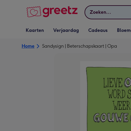
Bekijk meer
Zoeken
Vervolgkeuzelijst
Vervolgkeuzelijst
Vervolgkeuzelijst
Vervolgkeuz
Kaarten
Verjaardag
Cadeaus
Bloem
Kaarten openen
Verjaardag openen
Cadeaus openen
Bloemen o
Home
Sandysign | Beterschapskaart | Opa