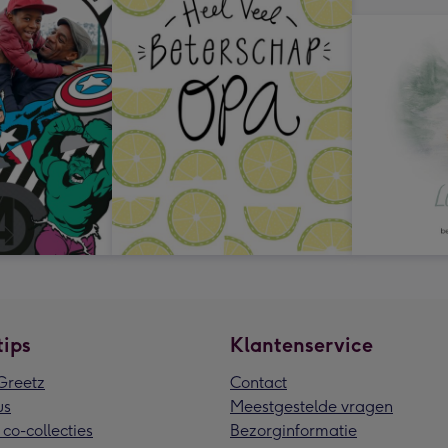
tips
Klantenservice
reetz
Contact
us
Meestgestelde vragen
 co-collecties
Bezorginformatie