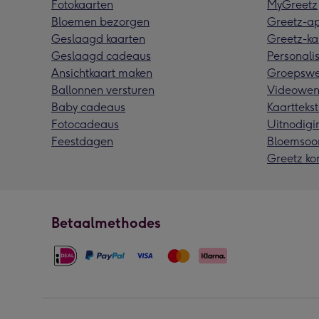
Fotokaarten
MyGreetz
Bloemen bezorgen
Greetz-a
Geslaagd kaarten
Greetz-ka
Geslaagd cadeaus
Personalis
Ansichtkaart maken
Groepswe
Ballonnen versturen
Videowen
Baby cadeaus
Kaarttekst
Fotocadeaus
Uitnodigi
Feestdagen
Bloemsoo
Greetz ko
Betaalmethodes