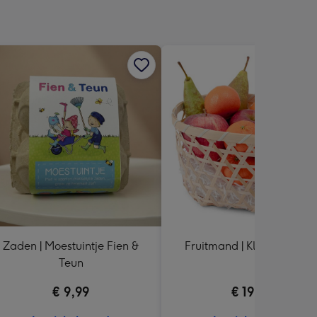
Zaden | Moestuintje Fien &
Fruitmand | Klein | +/- 2 k
Teun
€ 9,99
€ 19,99