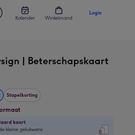
Login
Kalender
Winkelmand
jst
en
sign | Beterschapskaart
t
Stapelkorting
formaat
daard kaart
daard
de kleine gelukwens