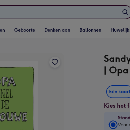
elijst
Vervolgkeuzelijst
Vervolgkeuzelijst
Vervolgkeuzelijst
Vervolgkeuzeli
en
Geboorte
Denken aan
Ballonnen
Huwelijk
penen
Geboorte openen
Denken aan openen
Ballonnen openen
Huwelijk open
Sandy
| Opa
Eén kaar
Kies het 
Stan
Stan
Voor 