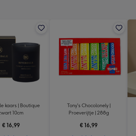
x
333
mm
e kaars | Boutique
Tony's Chocolonely |
zwart 10cm
Proeverijtje | 288g
€ 16,99
€ 16,99