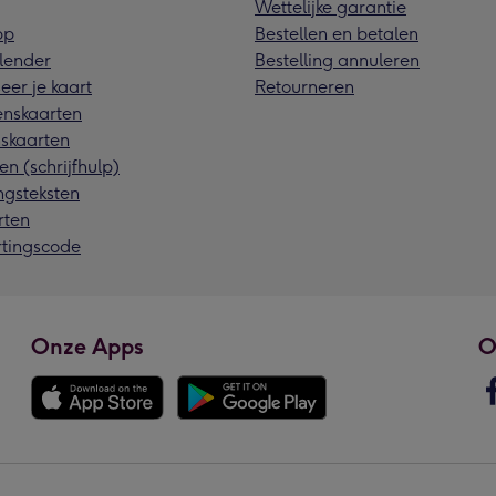
Wettelijke garantie
pp
Bestellen en betalen
lender
Bestelling annuleren
eer je kaart
Retourneren
nskaarten
skaarten
en (schrijfhulp)
ngsteksten
rten
rtingscode
Onze Apps
O