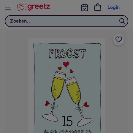
Bekijk meer
Login
Zoeken