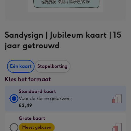
Sandysign | Jubileum kaart | 15
jaar getrouwd
Eén kaart
Stapelkorting
Kies het formaat
Standaard kaart
Standaard
Voor de kleine gelukwens
kaart
€3,49
-
Grote kaart
€3,49
Grote
-
Meest gekozen