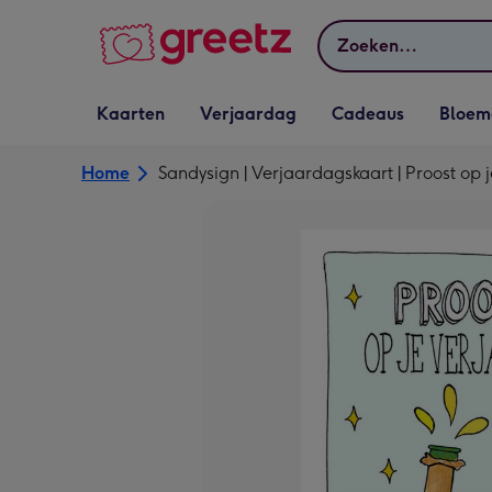
Bekijk meer
Zoeken
Vervolgkeuzelijst
Vervolgkeuzelijst
Vervolgkeuzelijst
Vervolgkeuz
Kaarten
Verjaardag
Cadeaus
Bloem
Kaarten openen
Verjaardag openen
Cadeaus openen
Bloemen o
Home
Sandysign | Verjaardagskaart | Proost op 