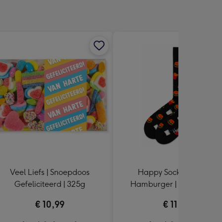
Veel Liefs | Snoepdoos
Happy Socks | 1 paar |
Gefeliciteerd | 325g
Hamburger | maat 41 - 4
€ 10,99
€ 11,99