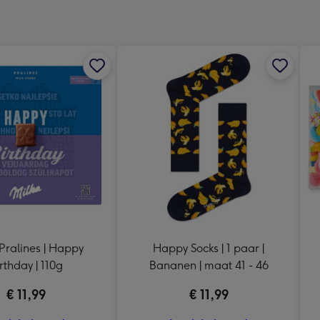
x
333
mm
Pralines | Happy
Happy Socks | 1 paar |
rthday | 110g
Bananen | maat 41 - 46
€ 11,99
€ 11,99