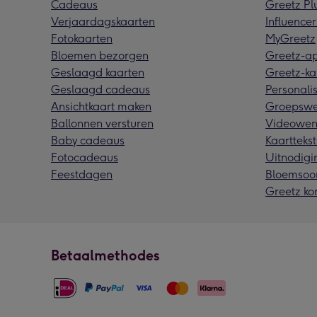
Cadeaus
Greetz Pl
Verjaardagskaarten
Influencer
Fotokaarten
MyGreetz
Bloemen bezorgen
Greetz-a
Geslaagd kaarten
Greetz-ka
Geslaagd cadeaus
Personalis
Ansichtkaart maken
Groepswe
Ballonnen versturen
Videowen
Baby cadeaus
Kaarttekst
Fotocadeaus
Uitnodigi
Feestdagen
Bloemsoo
Greetz ko
Betaalmethodes