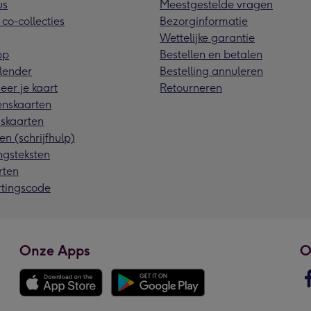
us
Meestgestelde vragen
 co-collecties
Bezorginformatie
Wettelijke garantie
pp
Bestellen en betalen
lender
Bestelling annuleren
eer je kaart
Retourneren
nskaarten
skaarten
en (schrijfhulp)
ngsteksten
rten
rtingscode
Onze Apps
O