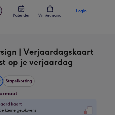
Login
Kalender
Winkelmand
jst
en
sign | Verjaardagskaart
ost op je verjaardag
t
Stapelkorting
formaat
daard kaart
daard
de kleine gelukwens