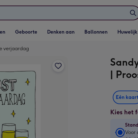
elijst
Vervolgkeuzelijst
Vervolgkeuzelijst
Vervolgkeuzelijst
Vervolgkeuzeli
en
Geboorte
Denken aan
Ballonnen
Huwelijk
penen
Geboorte openen
Denken aan openen
Ballonnen openen
Huwelijk open
je verjaardag
Sandy
| Pro
Eén kaar
Kies het 
Stan
Stan
Voor 