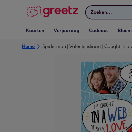
Bekijk meer
Zoeken
Vervolgkeuzelijst
Vervolgkeuzelijst
Vervolgkeuzelijst
Vervolgkeuz
Kaarten
Verjaardag
Cadeaus
Bloem
Kaarten openen
Verjaardag openen
Cadeaus openen
Bloemen o
Home
Spiderman | Valentijnskaart | Caught in a 