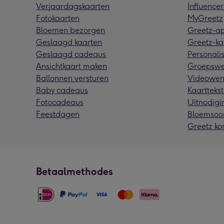
Verjaardagskaarten
Influencer
Fotokaarten
MyGreetz
Bloemen bezorgen
Greetz-a
Geslaagd kaarten
Greetz-ka
Geslaagd cadeaus
Personalis
Ansichtkaart maken
Groepswe
Ballonnen versturen
Videowen
Baby cadeaus
Kaarttekst
Fotocadeaus
Uitnodigi
Feestdagen
Bloemsoo
Greetz ko
Betaalmethodes