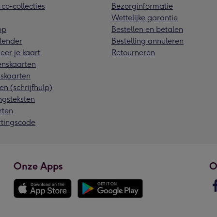
 co-collecties
Bezorginformatie
Wettelijke garantie
pp
Bestellen en betalen
lender
Bestelling annuleren
eer je kaart
Retourneren
nskaarten
skaarten
en (schrijfhulp)
ngsteksten
rten
rtingscode
Onze Apps
O