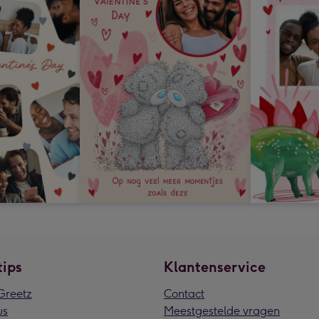
tips
Klantenservice
reetz
Contact
us
Meestgestelde vragen