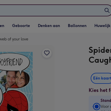
elijst
Vervolgkeuzelijst
Vervolgkeuzelijst
Vervolgkeuzelijst
Vervolgkeuzeli
en
Geboorte
Denken aan
Ballonnen
Huwelijk
penen
Geboorte openen
Denken aan openen
Ballonnen openen
Huwelijk open
web of your love
Spide
Caugh
Eén kaar
Kies het 
Stan
Stan
Voor 