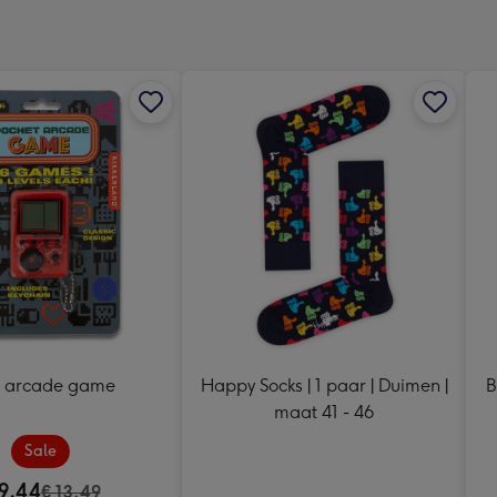
x
333
mm
i arcade game
Happy Socks | 1 paar | Duimen |
B
maat 41 - 46
Sale
9,44
€ 13,49