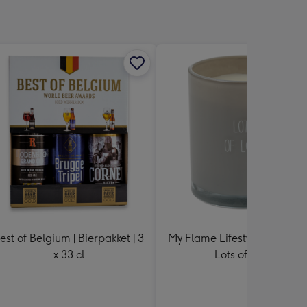
est of Belgium | Bierpakket | 3
My Flame Lifestyle | Sojakaar
x 33 cl
Lots of Love