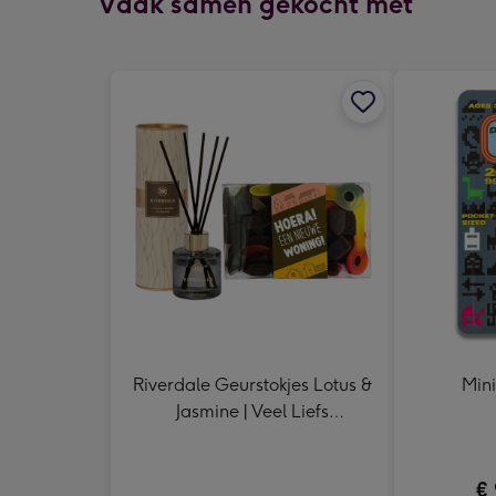
Vaak samen gekocht met
Riverdale Geurstokjes Lotus &
Min
Jasmine | Veel Liefs
Snoepsleutels en drophuisjes
325g
€ 