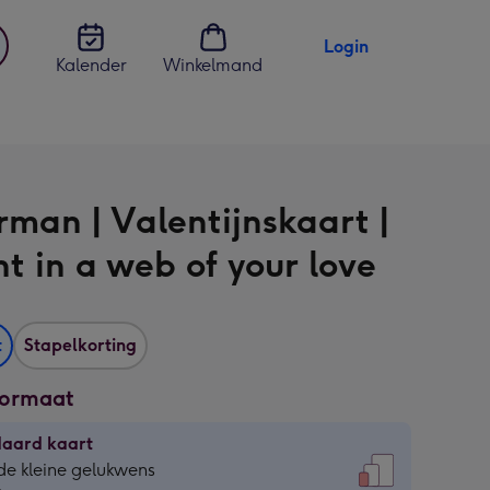
Login
Kalender
Winkelmand
jst
en
rman | Valentijnskaart |
t in a web of your love
t
Stapelkorting
formaat
daard kaart
daard
de kleine gelukwens