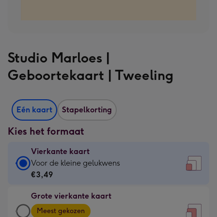
Studio Marloes |
Geboortekaart | Tweeling
Eén kaart
Stapelkorting
Kies het formaat
Vierkante kaart
Vierkante
Voor de kleine gelukwens
kaart
€3,49
-
Grote vierkante kaart
€3,49
Grote
-
Meest gekozen