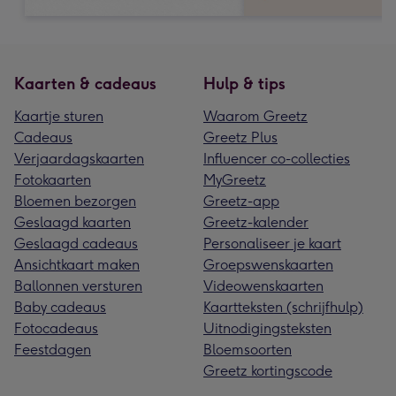
Kaarten & cadeaus
Hulp & tips
Kaartje sturen
Waarom Greetz
Cadeaus
Greetz Plus
Verjaardagskaarten
Influencer co-collecties
Fotokaarten
MyGreetz
Bloemen bezorgen
Greetz-app
Geslaagd kaarten
Greetz-kalender
Geslaagd cadeaus
Personaliseer je kaart
Ansichtkaart maken
Groepswenskaarten
Ballonnen versturen
Videowenskaarten
Baby cadeaus
Kaartteksten (schrijfhulp)
Fotocadeaus
Uitnodigingsteksten
Feestdagen
Bloemsoorten
Greetz kortingscode