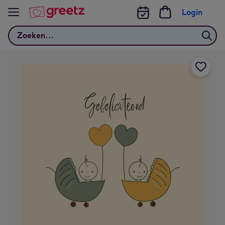
Bekijk meer
Login
Zoeken