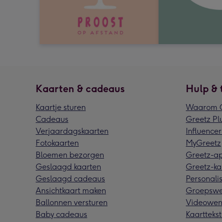
Kaarten & cadeaus
Hulp & 
Kaartje sturen
Waarom G
Cadeaus
Greetz Pl
Verjaardagskaarten
Influencer
Fotokaarten
MyGreetz
Bloemen bezorgen
Greetz-a
Geslaagd kaarten
Greetz-ka
Geslaagd cadeaus
Personalis
Ansichtkaart maken
Groepswe
Ballonnen versturen
Videowen
Baby cadeaus
Kaarttekst