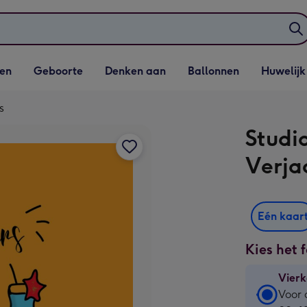
elijst
Vervolgkeuzelijst
Vervolgkeuzelijst
Vervolgkeuzelijst
Vervolgkeuzeli
en
Geboorte
Denken aan
Ballonnen
Huwelijk
penen
Geboorte openen
Denken aan openen
Ballonnen openen
Huwelijk open
s
Studi
Verja
Eén kaar
Kies het 
Vierk
Vierk
Voor 