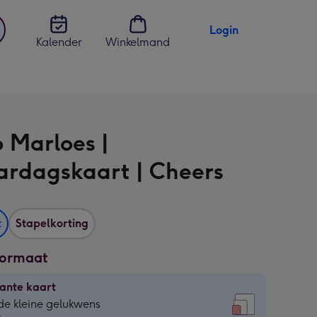
Login
Kalender
Winkelmand
jst
en
o Marloes |
ardagskaart | Cheers
t
Stapelkorting
formaat
ante kaart
ante
de kleine gelukwens