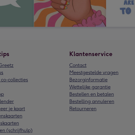
tips
Klantenservice
reetz
Contact
us
Meestgestelde vragen
 co-collecties
Bezorginformatie
Wettelijke garantie
pp
Bestellen en betalen
lender
Bestelling annuleren
eer je kaart
Retourneren
nskaarten
skaarten
en (schrijfhulp)