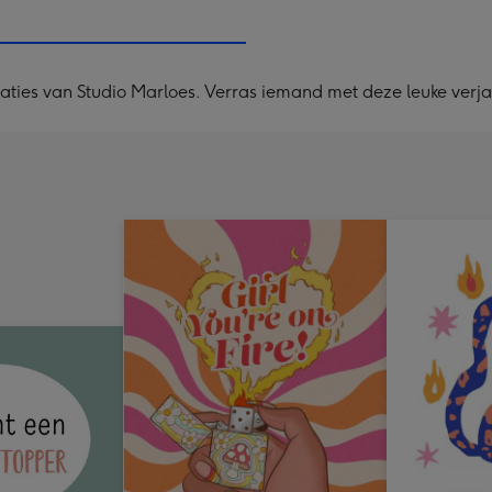
240
x
240
ustraties van Studio Marloes. Verras iemand met deze leuke ver
mm