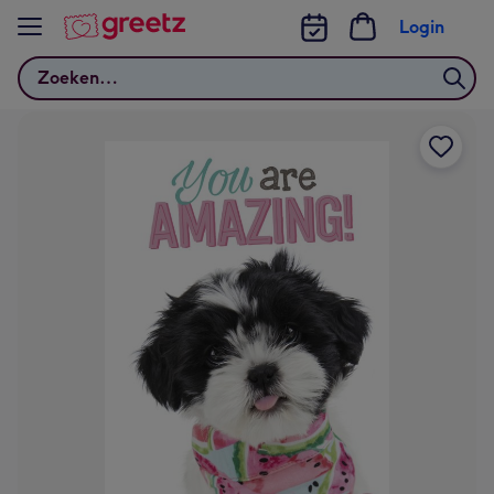
Bekijk meer
Login
Zoeken