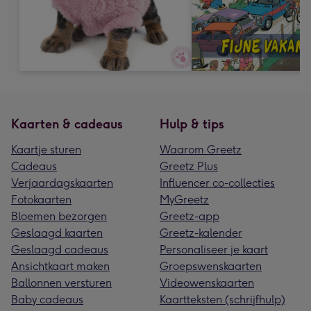
Kaarten & cadeaus
Hulp & tips
Kaartje sturen
Waarom Greetz
Cadeaus
Greetz Plus
Verjaardagskaarten
Influencer co-collecties
Fotokaarten
MyGreetz
Bloemen bezorgen
Greetz-app
Geslaagd kaarten
Greetz-kalender
Geslaagd cadeaus
Personaliseer je kaart
Ansichtkaart maken
Groepswenskaarten
Ballonnen versturen
Videowenskaarten
Baby cadeaus
Kaartteksten (schrijfhulp)