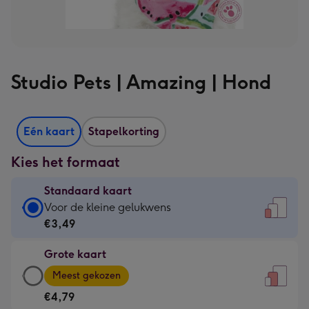
Studio Pets | Amazing | Hond
Eén kaart
Stapelkorting
Kies het formaat
Standaard kaart
Standaard
Voor de kleine gelukwens
kaart
€3,49
-
Grote kaart
€3,49
Grote
-
Meest gekozen
kaart
Voor
€4,79
-
de