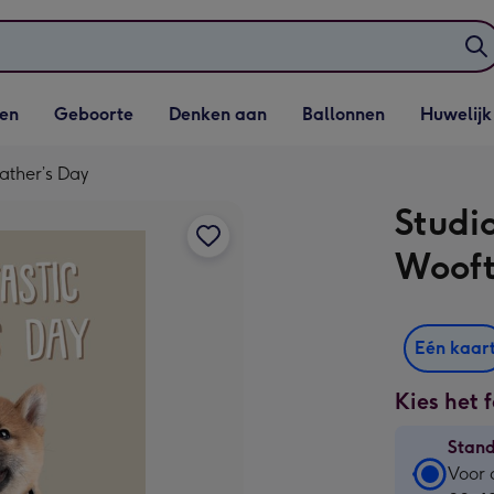
elijst
Vervolgkeuzelijst
Vervolgkeuzelijst
Vervolgkeuzelijst
Vervolgkeuzeli
en
Geboorte
Denken aan
Ballonnen
Huwelijk
penen
Geboorte openen
Denken aan openen
Ballonnen openen
Huwelijk open
Father’s Day
Studi
Wooft
Eén kaar
Kies het 
Stan
Stan
Voor 