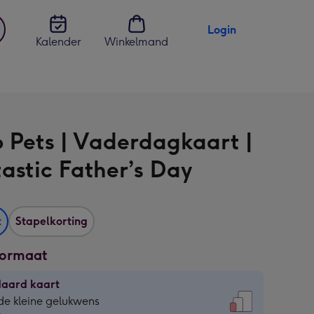
Login
Kalender
Winkelmand
jst
en
o Pets | Vaderdagkaart |
astic Father’s Day
t
Stapelkorting
formaat
daard kaart
daard
de kleine gelukwens