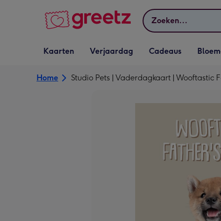
Bekijk meer
Zoeken
Vervolgkeuzelijst
Vervolgkeuzelijst
Vervolgkeuzelijst
Vervolgkeuz
Kaarten
Verjaardag
Cadeaus
Bloem
Kaarten openen
Verjaardag openen
Cadeaus openen
Bloemen o
Home
Studio Pets | Vaderdagkaart | Wooftastic 