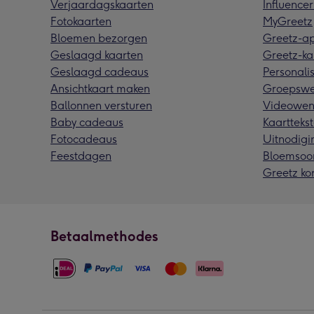
Verjaardagskaarten
Influencer
Fotokaarten
MyGreetz
Bloemen bezorgen
Greetz-a
Geslaagd kaarten
Greetz-ka
Geslaagd cadeaus
Personalis
Ansichtkaart maken
Groepswe
Ballonnen versturen
Videowen
Baby cadeaus
Kaarttekst
Fotocadeaus
Uitnodigi
Feestdagen
Bloemsoo
Greetz ko
Betaalmethodes