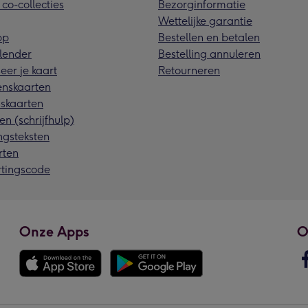
 co-collecties
Bezorginformatie
Wettelijke garantie
pp
Bestellen en betalen
lender
Bestelling annuleren
eer je kaart
Retourneren
nskaarten
skaarten
en (schrijfhulp)
ngsteksten
rten
rtingscode
Onze Apps
O