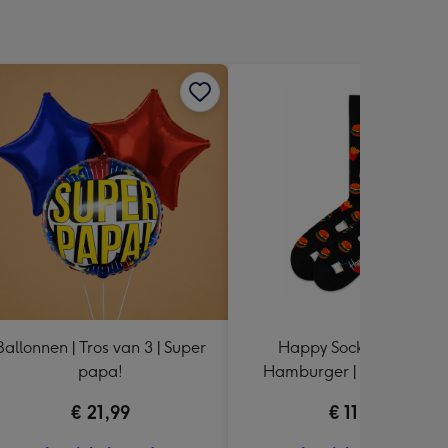
Ballonnen | Tros van 3 | Super
Happy Socks | 1 paar |
papa!
Hamburger | maat 41 - 4
€ 21,99
€ 11,99