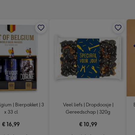
x
333
mm
lgium | Bierpakket | 3
Veel liefs | Dropdoosje |
x 33 cl
Gereedschap | 320g
€ 16,99
€ 10,99