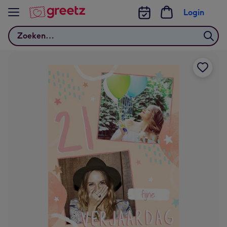
Bekijk meer
Login
Zoeken