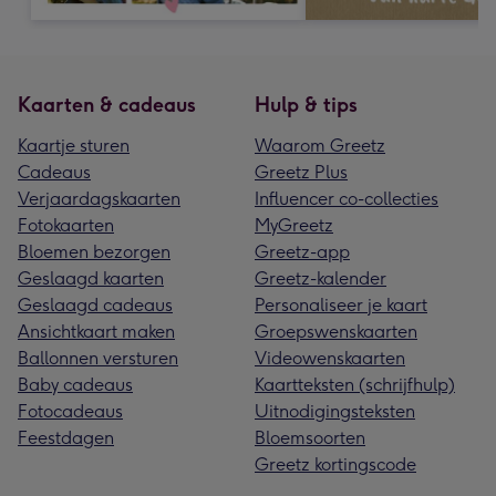
Kaarten & cadeaus
Hulp & tips
Kaartje sturen
Waarom Greetz
Cadeaus
Greetz Plus
Verjaardagskaarten
Influencer co-collecties
Fotokaarten
MyGreetz
Bloemen bezorgen
Greetz-app
Geslaagd kaarten
Greetz-kalender
Geslaagd cadeaus
Personaliseer je kaart
Ansichtkaart maken
Groepswenskaarten
Ballonnen versturen
Videowenskaarten
Baby cadeaus
Kaartteksten (schrijfhulp)
Fotocadeaus
Uitnodigingsteksten
Feestdagen
Bloemsoorten
Greetz kortingscode