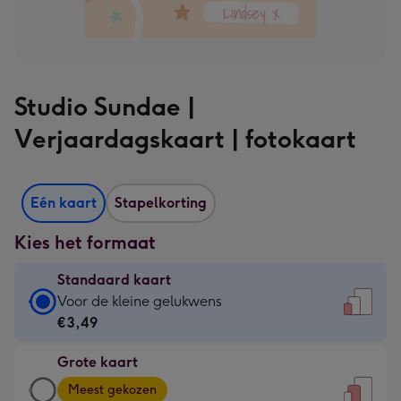
Studio Sundae |
Verjaardagskaart | fotokaart
Eén kaart
Stapelkorting
Kies het formaat
Standaard kaart
Standaard
Voor de kleine gelukwens
kaart
€3,49
-
Grote kaart
€3,49
Grote
-
Meest gekozen