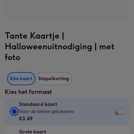
Tante Kaartje |
Halloweenuitnodiging | met
foto
Eén kaart
Stapelkorting
Kies het formaat
Standaard kaart
Standaard
Voor de kleine gelukwens
kaart
€3,49
-
Grote kaart
€3,49