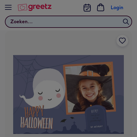
Bekijk meer
Login
Zoeken