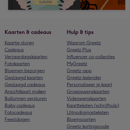
Kaarten & cadeaus
Hulp & tips
Kaartje sturen
Waarom Greetz
Cadeaus
Greetz Plus
Verjaardagskaarten
Influencer co-collecties
Fotokaarten
MyGreetz
Bloemen bezorgen
Greetz-app
Geslaagd kaarten
Greetz-kalender
Geslaagd cadeaus
Personaliseer je kaart
Ansichtkaart maken
Groepswenskaarten
Ballonnen versturen
Videowenskaarten
Baby cadeaus
Kaartteksten (schrijfhulp)
Fotocadeaus
Uitnodigingsteksten
Feestdagen
Bloemsoorten
Greetz kortingscode