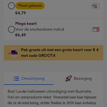
Grote
-
Meest gekozen
kaart
Voor
€4,79
-
de
€4,79
kleine
Mega kaart
-
gelukwens
Mega
Voor de onuitwisbare indruk
Meest
-
kaart
€6,49
gekozen
Dimensions:
-
-
160
€6,49
Dimensions:
Pak groots uit met een grote kaart voor € 4
x
-
231
met code GROOT4
120
Voor
x
mm
de
167
onuitwisbare
mm
indruk
Omschrijving
Bezorging
-
Dimensions:
Boe! Leuke halloween uitnodiging met illustratie,
333
foto en aanpasbare tekst.
Vernoemd naar haar bijnaam 
x
die ze als kind kreeg, richtte Nadine in 2016 haar webshop 
241